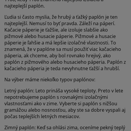
najteplejší paplón.
Ľudia si často myslia, že hrubý a ťažký paplón je ten
najteplejší. Nemusí to byť pravda. Záleží na páperí.
Kačacie páperie je ťažšie, ale izoluje slabšie ako
pižmové alebo husacie páperie. Pižmové a husacie
páperie je ľahšie a má lepšie izolačné vlastnosti. To
znamená, že v paplóne sa musí použiť viac kačacieho
páperia, ak chceme, aby bol rovnako hrejivý, ako
paplón z pižmového alebo husacieho páperia. Paplón z
kačacieho páperia je teda nevyhnutne ťažší a hrubší.
Na výber máme niekoľko typov paplónov:
Letný paplón: Leto prináša vysoké teploty. Preto v lete
nepotrebujeme paplón s rovnakými izolačnými
vlastnosťami ako v zime. Vyberte si paplón s nižšou
gramážou alebo nosnosťou, aby ste sa dobre vyspali aj
počas teplejších letných mesiacov.
Zimný paplón: Keď sa ohlási zima, oceníme pekný teplý