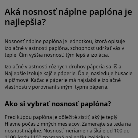
držba nábytku
onkajšie osvetlenie
lachty
osteľové rámy
svetlenie
Aká nosnosť náplne paplóna je
emping
atníkové skrine
áľandy s úložným priestorom
omácnosť
najlepšia?
ábytok do spálne
ošty
etská izba
Nosnosť náplne paplóna je jednotkou, ktorá opisuje
etské matrace
ranie
izolačné vlastnosti paplóna, schopnosť udržať vás v
teple. Čím vyššia nosnosť, tým lepšia izolácia.
etské postele
Izolačné vlastnosti rôznych druhov páperia sa líšia.
Najlepšie izoluje kajčie páperie. Ďalej nasleduje husacie
a pižmové. Kačacie páperie má najslabšie izolačné
vlastnosti v porovnaní s inými typmi páperia.
Ako si vybrať nosnosť paplóna?
Pred kúpou paplóna je dôležité zistiť, aký je teplý.
Hlavne počas zimných mesiacov. Zamerajte sa teda na
nosnosť náplne. Nosnosť meriame na škále od 100 do
1100, kedy 1100 znamená najlepšiu izoláciu a