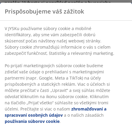
paplón. Vyberte si napríklad paplón z husacieho
páperie s 725. Bude vám teplo počas celej zimy.
Prispôsobujeme váš zážitok
Celoročný paplón: Ak doma nechcete skladovať dva
paplóny, je pre vás ideálny celoročný paplón. Vyberte si
V JYSKu používame súbory cookie a mobilné
ho, pokiaľ máte v spálni celoročne stálu teplotu.
identifikátory, aby sme vám zabezpečili dobrú
skúsenosť počas návštevy našej webovej stránky.
Súbory cookie zhromažďujú informácie o vás s cieľom
Potíte sa alebo v noci mrznete?
zabezpečiť funkčnosť, štatistiky a relevantný marketing.
Zvyknete sa v noci potiť alebo máte stále studené
Po prijatí marketingových súborov cookie budeme
nohy? Výberom prikrývky s vhodnou nosnosťou náplne
zdieľať vaše údaje o prehliadaní s marketingovými
môžete svoj problém jednoducho vyriešiť.
partnermi (napr. Google, Meta a TikTok) na účely
prispôsobených a statických reklám. Viac o účeloch si
Ak vám je počas spánku príliš teplo, váš paplón má
môžete prečítať v časti „Upraviť“ a svoj súhlas môžete
privysokú nosnosť náplne alebo je ťažký. Naopak
odvolať kliknutím na ikonu súborov cookie. Kliknutím
neustále ľadové nohy mohol spôsobiť ľahký paplón s
na tlačidlo „Prijať všetko“ súhlasíte so všetkými tromi
nízkou izoláciou. Teplý paplón s vysokou nosnosťou
účelmi. Prečítajte si viac o našom
zhromažďovaní a
náplne vás udrží v teple celú noc.
spracovaní osobných údajov
a o našich zásadách
používania súborov cookie
.
Pokiaľ sa o posteľ delíte s ďalšou osobou, bude vám
stačiť aj tenší paplón. Osoba vedľa vás vydáva so svojho