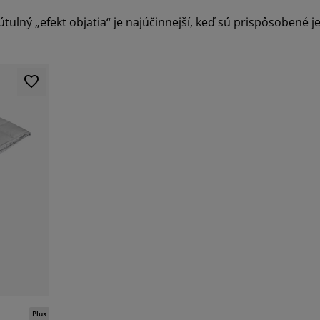
ulný „efekt objatia“ je najúčinnejší, keď sú prispôsobené j
Plus