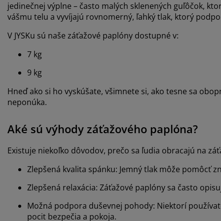
jedinečnej výplne – často malých sklenených guľôčok, kto
vášmu telu a vyvíjajú rovnomerný, ľahký tlak, ktorý podpo
V JYSKu sú naše záťažové paplóny dostupné v:
7 kg
9 kg
Hneď ako si ho vyskúšate, všimnete si, ako tesne sa obop
neponúka.
Aké sú výhody záťažového paplóna?
Existuje niekoľko dôvodov, prečo sa ľudia obracajú na záť
Zlepšená kvalita spánku: Jemný tlak môže pomôcť zní
Zlepšená relaxácia: Záťažové paplóny sa často opisu
Možná podpora duševnej pohody: Niektorí používatel
pocit bezpečia a pokoja.