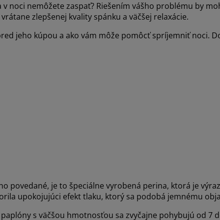
niť a v noci nemôžete zaspať? Riešením vášho problému by mo
rátane zlepšenej kvality spánku a väčšej relaxácie.
 pred jeho kúpou a ako vám môže pomôcť spríjemniť noci. D
o povedané, je to špeciálne vyrobená perina, ktorá je výra
vorila upokojujúci efekt tlaku, ktorý sa podobá jemnému obja
g, paplóny s väčšou hmotnosťou sa zvyčajne pohybujú od 7 