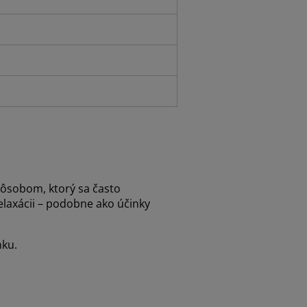
pôsobom, ktorý sa často
laxácii – podobne ako účinky
nku.