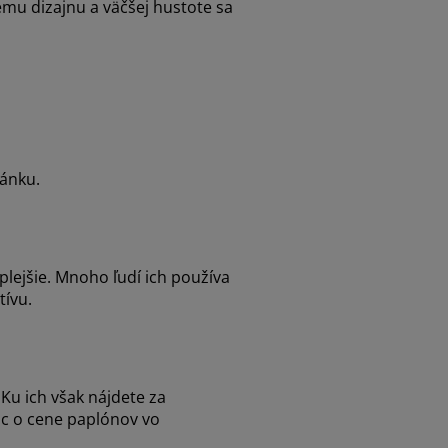
emu dizajnu a väčšej hustote sa
pánku.
plejšie. Mnoho ľudí ich používa
tívu.
Ku ich však nájdete za
c o cene paplónov vo