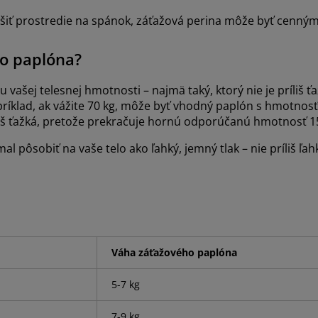
epšiť prostredie na spánok, záťažová perina môže byť cenn
ho paplóna?
vašej telesnej hmotnosti – najmä taký, ktorý nie je príliš 
príklad, ak vážite 70 kg, môže byť vhodný paplón s hmotnosťo
liš ťažká, pretože prekračuje hornú odporúčanú hmotnosť 1
 pôsobiť na vaše telo ako ľahký, jemný tlak – nie príliš ľah
Váha záťažového paplóna
5-7 kg
7-9 kg