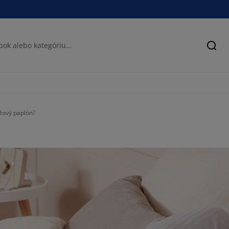
Hľad
ažový paplón?