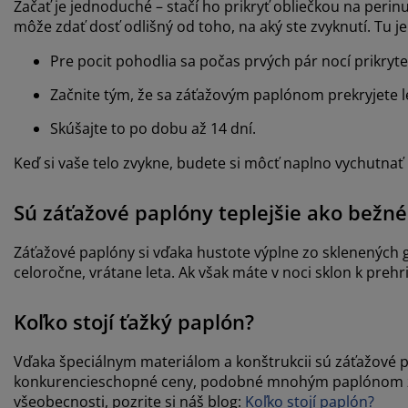
Začať je jednoduché – stačí ho prikryť obliečkou na perin
môže zdať dosť odlišný od toho, na aký ste zvyknutí. Tu je
Pre pocit pohodlia sa počas prvých pár nocí prikryt
Začnite tým, že sa záťažovým paplónom prekryjete l
Skúšajte to po dobu až 14 dní.
Keď si vaše telo zvykne, budete si môcť naplno vychutnať
Sú záťažové paplóny teplejšie ako bežn
Záťažové paplóny si vďaka hustote výplne zo sklenených gu
celoročne, vrátane leta. Ak však máte v noci sklon k prehr
Koľko stojí ťažký paplón?
Vďaka špeciálnym materiálom a konštrukcii sú záťažové p
konkurencieschopné ceny, podobné mnohým paplónom z vl
všeobecnosti, pozrite si náš blog:
Koľko stojí paplón?