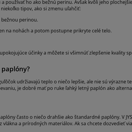
u a používať ho ako bežnú perinu. Avšak kvôli jeho plochejši
 niekoľko tipov, ako si zmenu uľahčiť:
e bežnou perinou.
en na nohách a potom postupne prikryte celé telo.
 upokojujúce účinky a môžete si všimnúť zlepšenie kvality s
é paplóny?
ľôčok udržiavajú teplo o niečo lepšie, ale nie sú výrazne te
ievaniu, je dobré mať po ruke ľahký letný paplón ako alterna
aplóny často o niečo drahšie ako štandardné paplóny. V JYS
ákna a prírodných materiálov. Ak sa chcete dozvedieť via