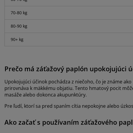
70-80 kg
80-90 kg
90+ kg
Prečo má záťažový paplón upokojujúci ú
Upokojujúci účinok pochádza z niečoho, čo je známe ako h
prirovnáva k mäkkému objatiu. Tento hmatový pocit môže 
masáže alebo dokonca akupunktúry.
Pre ľudí, ktorí sa pred spaním cítia nepokojne alebo úzko
Ako začať s používaním záťažového pap