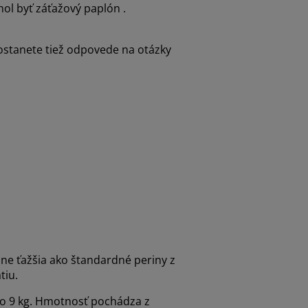
hol byť záťažový paplón .
ostanete tiež odpovede na otázky
zne ťažšia ako štandardné periny z
tiu.
do 9 kg. Hmotnosť pochádza z