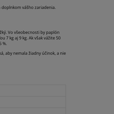
ým doplnkom vášho zariadenia.
ťažký. Vo všeobecnosti by paplón
u 7 kg aj 9 kg. Ak však vážite 50
5 %.
ká, aby nemala žiadny účinok, a nie