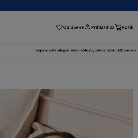
Obľúbené
Prihlásiť sa
Košík
ať
Inšpirácia
Katalógy
Predajne
Služby zákazníkom
B2B
Kariéra