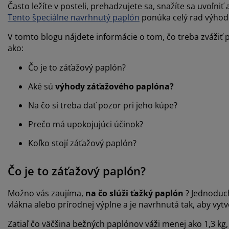
Často ležíte v posteli, prehadzujete sa, snažíte sa uvoľ
Tento špeciálne navrhnutý paplón
ponúka celý rad výhod v
V tomto blogu nájdete informácie o tom, čo treba zvážiť
ako:
Čo je to záťažový paplón?
Aké sú
výhody záťažového paplóna?
Na čo si treba dať pozor pri jeho kúpe?
Prečo má upokojujúci účinok?
Koľko stojí záťažový paplón?
Čo je to záťažový paplón?
Možno vás zaujíma,
na čo slúži ťažký paplón
? Jednoduch
vlákna alebo prírodnej výplne a je navrhnutá tak, aby vyt
Zatiaľ čo väčšina bežných paplónov váži menej ako 1,3 k