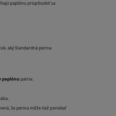
áhajú paplónu prispôsobiť sa
tok, aký štandardná perina
y paplónu
patria:
ätia.
mená, že perina môže tiež ponúkať