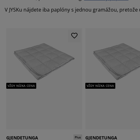
V JYSKu nájdete iba paplóny s jednou gramážou, pretože út
VŽDY NÍZKA CENA
VŽDY NÍZKA CENA
GJENDETUNGA
GJENDETUNGA
Plus