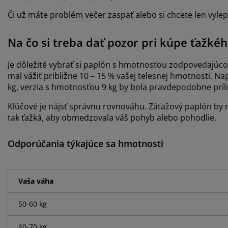
Či už máte problém večer zaspať alebo si chcete len vyl
Na čo si treba dať pozor pri kúpe ťažké
Je dôležité vybrať si paplón s hmotnosťou zodpovedajúcou 
mal vážiť približne 10 – 15 % vašej telesnej hmotnosti. Na
kg, verzia s hmotnosťou 9 kg by bola pravdepodobne prí
Kľúčové je nájsť správnu rovnováhu. Záťažový paplón by mal
tak ťažká, aby obmedzovala váš pohyb alebo pohodlie.
Odporúčania týkajúce sa hmotnosti
Vaša váha
50-60 kg
60-70 kg