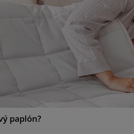
ový paplón?