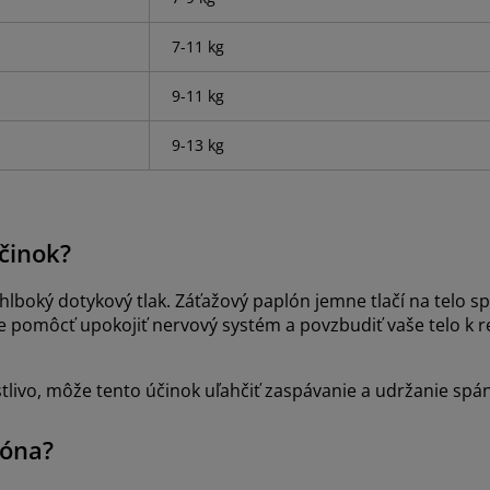
7-11 kg
9-11 kg
9-13 kg
činok?
lboký dotykový tlak. Záťažový paplón jemne tlačí na telo s
pomôcť upokojiť nervový systém a povzbudiť vaše telo k re
stlivo, môže tento účinok uľahčiť zaspávanie a udržanie spá
lóna?