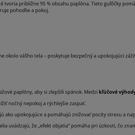
ré tvoria približne 95 % obsahu paplóna. Tieto guľôčky pom
ruje pohodlie a pokoj.
ne okolo vášho tela – poskytuje bezpečný a upokojujúci záži
ažové paplóny, aby si zlepšili spánok. Medzi
kľúčové výhod
žiť nočný nepokoj a rýchlejšie zaspať.
jú ako upokojujúce a pomáhajú znižovať pocity stresu a nap
ia uvádzajú, že „efekt objatia“ pomáha pri úzkosti, čo zna