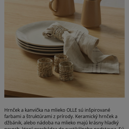
Hrnček a kanvička na mlieko OLLE sú inšpirované
farbami a štruktúrami z prírody. Keramický hrnček a
džbánik, alebo nádoba na mlieko majú krásny hladký
povrch, ktorý prechádza do rustikálneho podstavca. Sú