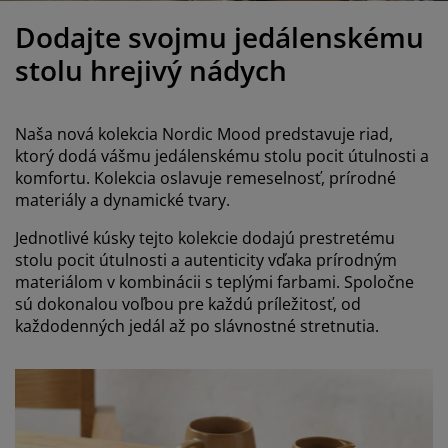
držba nábytku
onkajšie osvetlenie
lachty
osteľové rámy
svetlenie
Dodajte svojmu jedálenskému
emping
atníkové skrine
áľandy s úložným priestorom
omácnosť
stolu hrejivý nádych
ábytok do spálne
ošty
etská izba
Naša nová kolekcia Nordic Mood predstavuje riad,
etské matrace
ranie
ktorý dodá vášmu jedálenskému stolu pocit útulnosti a
komfortu. Kolekcia oslavuje remeselnosť, prírodné
materiály a dynamické tvary.
etské postele
Jednotlivé kúsky tejto kolekcie dodajú prestretému
stolu pocit útulnosti a autenticity vďaka prírodným
materiálom v kombinácii s teplými farbami. Spoločne
sú dokonalou voľbou pre každú príležitosť, od
každodenných jedál až po slávnostné stretnutia.