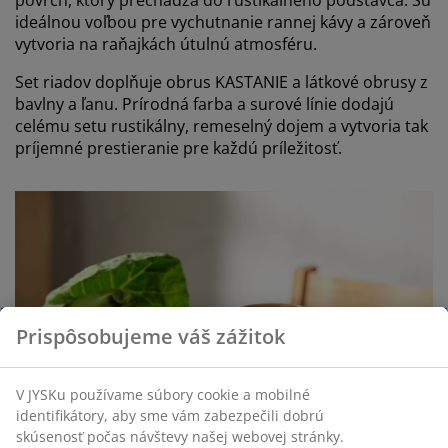
ideálnou voľbou pre vychutnanie rannej kávy a zároveň
vytvoria na raňajkách útulnú atmosféru.
Set riadov doplňuje obrus KASTANIE a látkové obrusy z
bavlny a ľanu. Prírodná farba a surové línie dodajú
celému setu rustikálny, remeselný dojem a vytvoria tak
príjemné prestieranie pre každú príležitosť.
Prispôsobujeme váš zážitok
V JYSKu používame súbory cookie a mobilné
identifikátory, aby sme vám zabezpečili dobrú
skúsenosť počas návštevy našej webovej stránky.