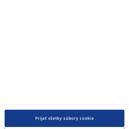
Kategórie
Kategórie
Zákaznícky servis
Zákaznícky servis
JYSK
JYSK
CENTRÁLA
Sledovať JYSK
Prijať všetky súbory cookie