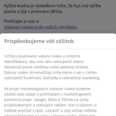
Vyššia kvalita je výsledkom toho, že hus má väčšie
pierka a žije v priemere dlhšie.
Prečítajte si viac o
získavaní páperia do našich výrobkov
.
Prispôsobujeme váš zážitok
Čo je páperie z kajky morskej?
V JYSKu používame súbory cookie a mobilné
identifikátory, aby sme vám zabezpečili dobrú
Páperie z kajky morskej je najľahší a najviac izolačný
skúsenosť počas návštevy našej webovej stránky.
nespracovaný materiál na svete. Páperie je zbierané z
Súbory cookie zhromažďujú informácie o vás s cieľom
hniezd po vyliahnutí vtákov z vajíčok a po tom, ako
zabezpečiť funkčnosť, štatistiky a relevantný marketing.
opustia hniezdo. Je čistené a triedené manuálne. Toto
páperie je veľmi exkluzívny a zároveň limitovaný
Po prijatí marketingových súborov cookie budeme
materiál na trhu.
zdieľať vaše údaje o prehliadaní s marketingovými
partnermi (napr. Google, Meta a TikTok) na účely
Existujú aj iné typy kačacieho páperia, ako napríklad
prispôsobených a statických reklám. Viac o účeloch si
páperie z kačice pižmovej, ktoré má veľmi podobné
môžete prečítať v časti „Upraviť“ a svoj súhlas môžete
vlastnosti.
odvolať kliknutím na ikonu súborov cookie. Kliknutím