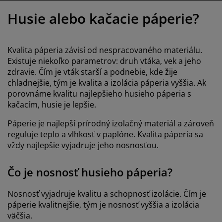
držba nábytku
onkajšie osvetlenie
lachty
osteľové rámy
svetlenie
Husie alebo kačacie páperie?
emping
atníkové skrine
áľandy s úložným priestorom
omácnosť
Kvalita páperia závisí od nespracovaného materiálu.
ábytok do spálne
ošty
etská izba
Existuje niekoľko parametrov: druh vtáka, vek a jeho
zdravie. Čím je vták starší a podnebie, kde žije
etské matrace
ranie
chladnejšie, tým je kvalita a izolácia páperia vyššia. Ak
porovnáme kvalitu najlepšieho husieho páperia s
etské postele
kačacím, husie je lepšie.
Páperie je najlepší prírodný izolačný materiál a zároveň
reguluje teplo a vlhkosť v paplóne. Kvalita páperia sa
vždy najlepšie vyjadruje jeho nosnosťou.
Čo je nosnosť husieho páperia?
Nosnosť vyjadruje kvalitu a schopnosť izolácie. Čím je
páperie kvalitnejšie, tým je nosnosť vyššia a izolácia
väčšia.