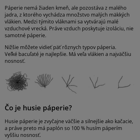
Páperie nemá žiaden kmeň, ale pozostáva z malého
jadra, z ktorého vychádza množstvo malých mäkkých
vlákien. Medzi týmito vláknami sa vytvárajú malé
vzduchové vrecká. Práve vzduch poskytuje izoláciu, nie
samotné páperie.
Nižšie môžete vidieť päť rôznych typov páperia.
Veľké bacuľaté je najlepšie. Má veľa vlákien a najväčšiu
nosnosť.
Čo je husie páperie?
Husie páperie je zvyčajne väčšie a silnejšie ako kačacie,
a práve preto má paplón so 100 % husím páperím
vyššiu nosnosť.