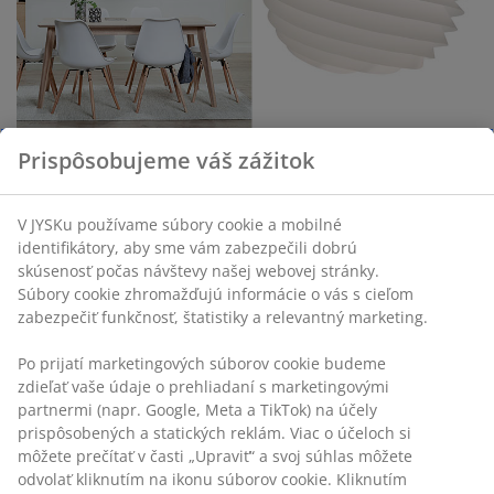
Prispôsobujeme váš zážitok
Rada dizajnéra
Nezabudnite si dať do jedálne
pekný koberec
. Koberec
podčiarkne teplo domova a vytvorí príjemný kontrast s
V JYSKu používame súbory cookie a mobilné
drevenou podlahou, stolom a nohami stola. Koberec je
identifikátory, aby sme vám zabezpečili dobrú
dobrá voľba aj v prípade, že máte v jedálni chladnejšie.
skúsenosť počas návštevy našej webovej stránky.
Súbory cookie zhromažďujú informácie o vás s cieľom
zabezpečiť funkčnosť, štatistiky a relevantný marketing.
Štýl Modern Romance
Po prijatí marketingových súborov cookie budeme
zdieľať vaše údaje o prehliadaní s marketingovými
partnermi (napr. Google, Meta a TikTok) na účely
prispôsobených a statických reklám. Viac o účeloch si
môžete prečítať v časti „Upraviť“ a svoj súhlas môžete
odvolať kliknutím na ikonu súborov cookie. Kliknutím