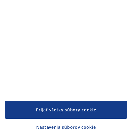
Kategórie
Zákaznícky servis
Zákaznícky servis
JYSK
JYSK
CENTRÁLA
Sledovať JYSK
Prijať všetky súbory cookie
Nastavenia súborov cookie