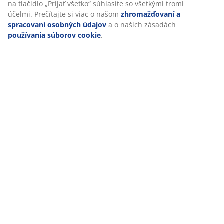
na tlačidlo „Prijať všetko“ súhlasíte so všetkými tromi
účelmi. Prečítajte si viac o našom
zhromažďovaní a
spracovaní osobných údajov
a o našich zásadách
používania súborov cookie
.
Teraz sa pozeráte na jedáleň zariadenú
nábytkom z rady STENLILLE
. STENLILLE je rada
inšpirovaná severskou prírodou. Romantické línie
vytvárajú intímnu atmosféru prepojenú so zelenými
prírodnými akcentmi, ktoré do priestoru vnášajú
sviežosť. Rada STENLILLE je v JYSKu nová a nájdete u
nás
komodu
,
jedálenský stôl
a
jedálenské stoličky
.
Nábytok STENLILLE je vyrobený z masívneho dreva,
MDF a jaseňovej dyhy. Katrine Kruuse, dánska
manažérka zodpovedná za sortiment a dizajn, radí:
„Spojením dreva a bielych odtieňov dosiahnete
príjemný a útulný dojem.” A čo viac, jedálenské stoličky