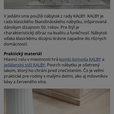
V jedálni sme použili nábytok z rady KALBY. KALBY je
rada klasického škandinávskeho nábytku, inšpirovaná
dánskym dizajnom 50. rokov. Pre štýl je
charakteristický dôraz na kvalitu a funkčnosť. Nábytok
vďaka klasickému dizajnu krásne zapadne do rôznych
domácností.
Praktický materiál
Hlavnú rolu v miestnosti hrá
kombi komoda KALBY
a
jedálenský stôl KALBY
. Povrch nábytku je ošetrený
lakom, ktorý ho chráni pred znečistením. Čo je veľmi
praktické pre rodiny s malými deťmi, ako aj milovníkov
kávy a červeného vína.