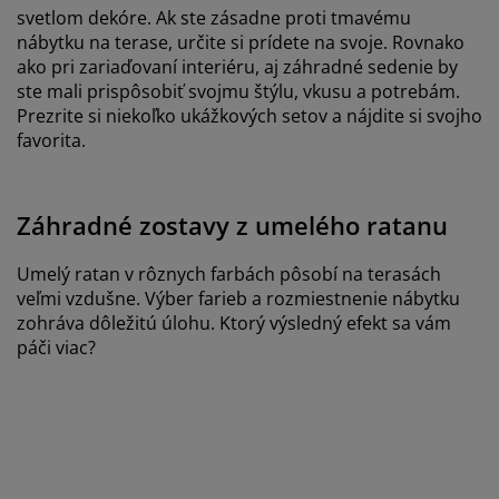
svetlom dekóre. Ak ste zásadne proti tmavému
nábytku na terase, určite si prídete na svoje. Rovnako
ako pri zariaďovaní interiéru, aj záhradné sedenie by
ste mali prispôsobiť svojmu štýlu, vkusu a potrebám.
Prezrite si niekoľko ukážkových setov a nájdite si svojho
favorita.
Záhradné zostavy z umelého ratanu
Umelý ratan v rôznych farbách pôsobí na terasách
veľmi vzdušne. Výber farieb a rozmiestnenie nábytku
zohráva dôležitú úlohu. Ktorý výsledný efekt sa vám
páči viac?