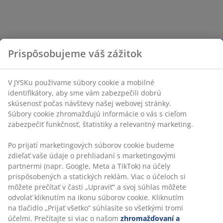
Kov a drevo
Prispôsobujeme váš zážitok
Ak sa vám páčia zaujímavé dizajnérske kúsky, mohla by
vás osloviť zostava LEVANGER. Je vyrobená z hliníka a
V JYSKu používame súbory cookie a mobilné
odolného materiálu artwood, ktorý si nevyžaduje
identifikátory, aby sme vám zabezpečili dobrú
údržbu. Pohovka má zabudovaný malý odkladací stolík,
skúsenosť počas návštevy našej webovej stránky.
ktorý môžete umiestniť na ľavú alebo pravú stranu,
Súbory cookie zhromažďujú informácie o vás s cieľom
podľa toho ktorá vám viac sedí na terasu.
zabezpečiť funkčnosť, štatistiky a relevantný marketing.
Po prijatí marketingových súborov cookie budeme
zdieľať vaše údaje o prehliadaní s marketingovými
partnermi (napr. Google, Meta a TikTok) na účely
A čo tak výlet do severoafrickej púšte? Zatvorte si oči,
prispôsobených a statických reklám. Viac o účeloch si
dovoľte jemnému vánku, aby sa vám pohrával s vlasmi
môžete prečítať v časti „Upraviť“ a svoj súhlas môžete
a počúvajte, ako sa k vám z ďiaľky približuje karavána.
odvolať kliknutím na ikonu súborov cookie. Kliknutím
Táto záhradná hojdačka je na podobné živé predstavy
na tlačidlo „Prijať všetko“ súhlasíte so všetkými tromi
ako stvorená.
účelmi. Prečítajte si viac o našom
zhromažďovaní a