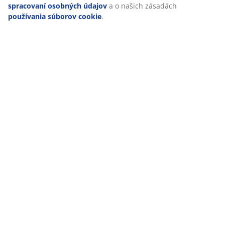
spracovaní osobných údajov
a o našich zásadách
používania súborov cookie
.
Vytvorte si na terase absolútne
pohodlie
Ak ste si prerobili terasu a už by ste si najradšej vyložili
nohy a oddychovali, nezabudnite ešte na čerešničku na
torte: doplnky, ktoré váš obľúbený záhradný kútik
zútulnia.
Decentné lampáše
,
pár menších koberco
v,
štýlové kvetináče
,
mäkké podušky
a
teplé deky
premenia obyčajnú, ale pohodlnú terasu na jedinečné
miesto plné charakteru.
Dátum
:
01/02/2018