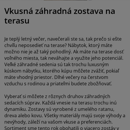
držba nábytku
onkajšie osvetlenie
lachty
osteľové rámy
svetlenie
Vkusná záhradná zostava na
emping
atníkové skrine
áľandy s úložným priestorom
omácnosť
terasu
ábytok do spálne
ošty
etská izba
Je teplý letný večer, navečerali ste sa, tak prečo si ešte
etské matrace
ranie
chvíľu neposedieť na terase? Nábytok, ktorý máte
možno nie je až taký pohodlný. Ak máte na terase dosť
voľného miesta, tak neváhajte a využite jeho potenciál.
etské postele
Veľké záhradné sedenia sú tak trochu luxusným
kúskom nábytku, ktorého kúpu môžete zvážiť, pokiaľ
máte vhodný priestor. Dlhé večery na čerstvom
vzduchu s rodinou a priateľmi budete zbožňovať.
Vyberať si môžete z rôznych druhov záhradných
sedacích súprav. Každá vnesie na terasu trochu inú
dynamiku. Zostavy sú vyrobené z umelého ratanu,
dreva alebo kovu. Všetky materiály majú svoje výhody a
nevýhody, záleží na vašom vkuse a preferenciách.
Sortiment sme tento rok obohatili o viacero zostáv v