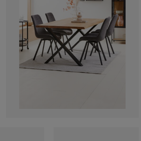
3.184713375796
0.636942675159
1.910828025477