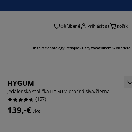
Obľúbené
Prihlásiť sa
Košík
ať
Inšpirácia
Katalógy
Predajne
Služby zákazníkom
B2B
Kariéra
HYGUM
Jedálenská stolička HYGUM otočná sivá/čierna
(
157
)
139,-€
/ks
835%
536%