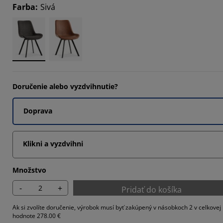
Farba
:
Sivá
1785%
2357%
707%
Doručenie alebo vyzdvihnutie?
Doprava
Klikni a vyzdvihni
Množstvo
-
+
Pridať do košíka
Ak si zvolíte doručenie, výrobok musí byť zakúpený v násobkoch 2 v celkovej
hodnote 278.00 €