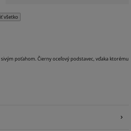
iť všetko
a sivým poťahom. Čierny oceľový podstavec, vďaka ktorému