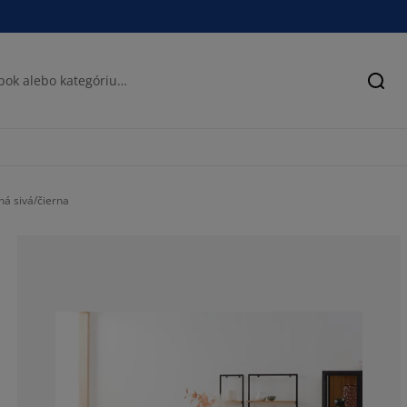
Hľad
á sivá/čierna
84.71337579617
9.554140127388