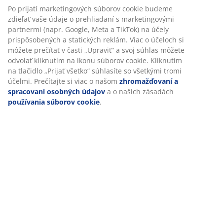
SKU: 3640308
Návod na montáž
Špecifikácie
Hodnotenia
(
3
)
Doprava
Prispôsobujeme váš zážitok
V JYSKu používame súbory cookie a mobilné identifikátory, aby