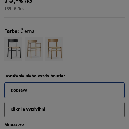
/ks
159,-€ /ks
Farba
:
Čierna
Doručenie alebo vyzdvihnutie?
Doprava
Klikni a vyzdvihni
Množstvo