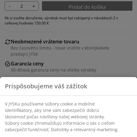
-
+
Pridať do košíka
Ak si zvolíte doručenie, výrobok musí byť zakúpený v násobkoch 2 v
celkovej hodnote 150.00 €
Neobmezené vrátenie tovaru
Bez časového limitu - tovar vrátite v ktorejkoľvek
predajni JYSK
Garancia ceny
30-dňová garancia ceny na všetky výrobky
Flexibilné možnosti doručenia
Rýchle a jednoduché doručenie podľa vášho výberu
Jedálenská stolička so sedadlom z tkaného
papierového vlákna a rámom z masívneho duba a
dubovej dyhy.