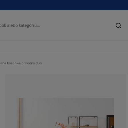
Hľad
erna koženka/prírodný dub
78.54077253218
15.02145922746