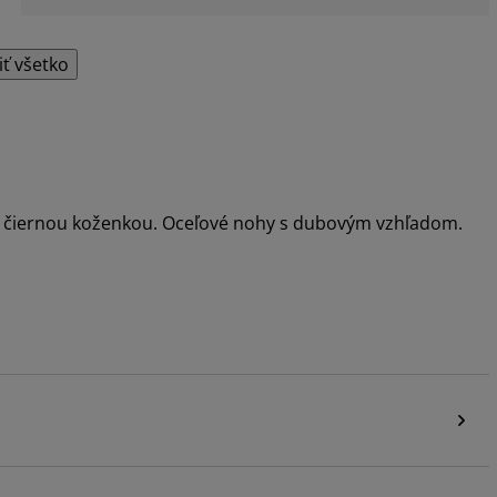
iť všetko
 a čiernou koženkou. Oceľové nohy s dubovým vzhľadom.