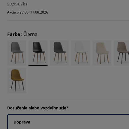
59,99€ /ks
009%
Akcia platí do: 11.08.2026
8928%
4464%
Farba
:
Čierna
Doručenie alebo vyzdvihnutie?
Doprava