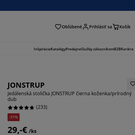
Obľúbené
Prihlásiť sa
Košík
ať
Inšpirácia
Katalógy
Predajne
Služby zákazníkom
B2B
Kariéra
JONSTRUP
Jedálenská stolička JONSTRUP čierna koženka/prírodný
dub
(
233
)
-51%
884%
29,-€
7812%
/ks