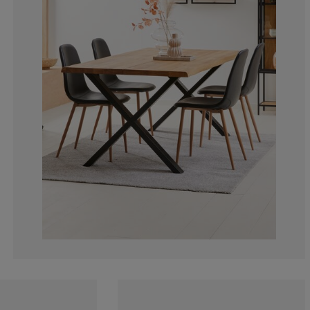
3.862660944206
1.716738197424
0.858369098712