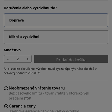
Doručenie alebo vyzdvihnutie?
Doprava
Klikni a vyzdvihni
Množstvo
-
+
Pridať do košíka
Ak si zvolíte doručenie, výrobok musí byť zakúpený v násobkoch 2 v
celkovej hodnote 238.00 €
Neobmezené vrátenie tovaru
Bez časového limitu - tovar vrátite v ktorejkoľvek
predajni JYSK
Garancia ceny
30-dňová garancia ceny na všetky výrobky