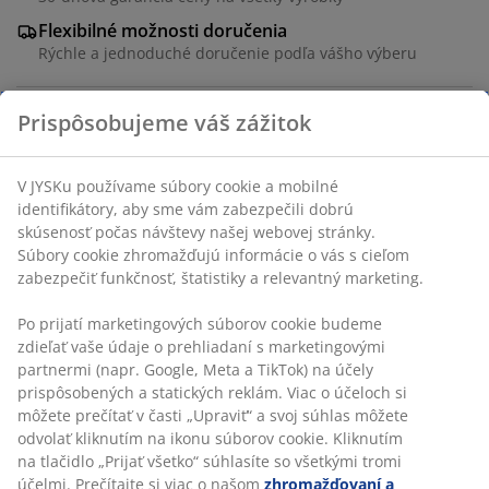
Flexibilné možnosti doručenia
Rýchle a jednoduché doručenie podľa vášho výberu
Prispôsobujeme váš zážitok
Jedálenská stolička s opierkami rúk, ktoré poskytujú
dodatočnú oporu a pohodlie. Stolička má sedadlo s
V JYSKu používame súbory cookie a mobilné
výplňou a taštičkovými pružinami a operadlo s
identifikátory, aby sme vám zabezpečili dobrú
béžovým poťahom. Čierne nohy z ocele.
skúsenosť počas návštevy našej webovej stránky.
Súbory cookie zhromažďujú informácie o vás s cieľom
SKU: 3640289
zabezpečiť funkčnosť, štatistiky a relevantný marketing.
Návod na montáž
Po prijatí marketingových súborov cookie budeme
zdieľať vaše údaje o prehliadaní s marketingovými
partnermi (napr. Google, Meta a TikTok) na účely
prispôsobených a statických reklám. Viac o účeloch si
Špecifikácie
môžete prečítať v časti „Upraviť“ a svoj súhlas môžete
odvolať kliknutím na ikonu súborov cookie. Kliknutím
na tlačidlo „Prijať všetko“ súhlasíte so všetkými tromi
účelmi. Prečítajte si viac o našom
zhromažďovaní a