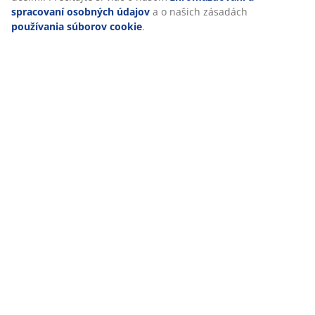
Hodnotenia
spracovaní osobných údajov
a o našich zásadách
používania súborov cookie
.
(
9
)
Doprava