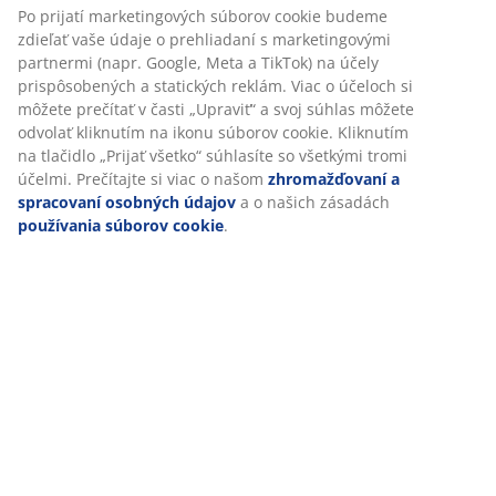
Návod na montáž
Špecifikácie
Prispôsobujeme váš zážitok
V JYSKu používame súbory cookie a mobilné identifikátory, aby 
Hodnotenia
vám zabezpečili dobrú skúsenosť počas návštevy našej webovej
stránky. Súbory cookie zhromažďujú informácie o vás s cieľom
(
55
)
zabezpečiť funkčnosť, štatistiky a relevantný marketing.
Po prijatí marketingových súborov cookie budeme zdieľať vaše
Doprava
údaje o prehliadaní s marketingovými partnermi (napr. Google,
Meta a TikTok) na účely prispôsobených a statických reklám. Via
účeloch si môžete prečítať v časti „Upraviť“ a svoj súhlas môžete
odvolať kliknutím na ikonu súborov cookie. Kliknutím na tlačidlo
„Prijať všetko“ súhlasíte so všetkými tromi účelmi. Prečítajte si vi
o našom
zhromažďovaní a spracovaní osobných údajov
a o
našich zásadách
používania súborov cookie
.