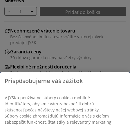
Množstvo
-
+
Pridať do košíka
Neobmezené vrátenie tovaru
Bez časového limitu - tovar vrátite v ktorejkoľvek
predajni JYSK
Garancia ceny
30-dňová garancia ceny na všetky výrobky
Flexibilné možnosti doručenia
Rýchle a jednoduché doručenie podľa vášho výberu
Jedálenský stôl s doskou z dubovej dyhy a čiernymi
nohami z masívneho dreva. Drevo je pre dlhšiu
životnosť lakované. Š80 x D130 x V75 cm
SKU: 3690562