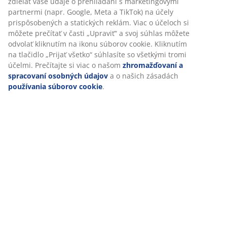
Špecifikácie
informácie o vás s cieľom zabezpečiť funkčnosť, štatistiky a
relevantný marketing.
Po prijatí marketingových súborov cookie budeme zdieľať
Hodnotenia
vaše údaje o prehliadaní s marketingovými partnermi
(
10
)
(napr. Google, Meta a TikTok) na účely prispôsobených a
statických reklám. Viac o účeloch si môžete prečítať v časti
„Upraviť“ a svoj súhlas môžete odvolať kliknutím na ikonu
súborov cookie. Kliknutím na tlačidlo „Prijať všetko“
Doprava
súhlasíte so všetkými tromi účelmi. Prečítajte si viac o
našom
zhromažďovaní a spracovaní osobných údajov
a o
našich zásadách
používania súborov cookie
.