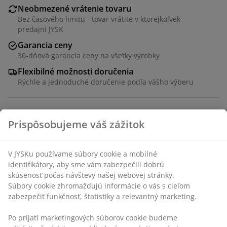
Neobmezené vrátenie tovaru
Bez časového limitu - tovar vrátite v ktorejkoľvek
predajni JYSK
Garancia ceny
30-dňová garancia ceny na všetky výrobky
Flexibilné možnosti doručenia
Rýchle a jednoduché doručenie podľa vášho výberu
Jedálenský stôl z dekoračnej dyhy so vzhľadom teplého
duba. Š100 x D220 x V75 cm
SKU: 3640271
Prispôsobujeme váš zážitok
Návod na montáž
V JYSKu používame súbory cookie a mobilné identifikátory,
aby sme vám zabezpečili dobrú skúsenosť počas návštevy
našej webovej stránky. Súbory cookie zhromažďujú