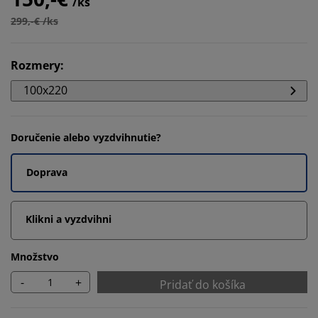
/ks
299,-€ /ks
Rozmery
:
100x220
Doručenie alebo vyzdvihnutie?
Doprava
Klikni a vyzdvihni
Množstvo
-
+
Pridať do košíka