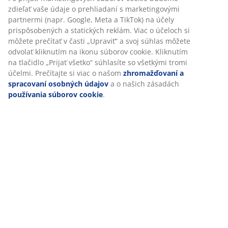
aby sme vám zabezpečili dobrú skúsenosť počas návštevy
našej webovej stránky. Súbory cookie zhromažďujú
Špecifikácie
informácie o vás s cieľom zabezpečiť funkčnosť, štatistiky a
relevantný marketing.
Po prijatí marketingových súborov cookie budeme zdieľať
Hodnotenia
vaše údaje o prehliadaní s marketingovými partnermi (napr.
Google, Meta a TikTok) na účely prispôsobených a statických
(
139
)
reklám. Viac o účeloch si môžete prečítať v časti „Upraviť“ a
svoj súhlas môžete odvolať kliknutím na ikonu súborov
cookie. Kliknutím na tlačidlo „Prijať všetko“ súhlasíte so
Doprava
všetkými tromi účelmi. Prečítajte si viac o našom
zhromažďovaní a spracovaní osobných údajov
a o našich
zásadách
používania súborov cookie
.