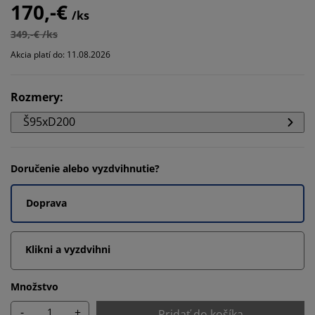
170,-€
/ks
349,-€ /ks
Akcia platí do: 11.08.2026
Rozmery
:
Š95xD200
Doručenie alebo vyzdvihnutie?
Doprava
Klikni a vyzdvihni
Množstvo
-
+
Pridať do košíka