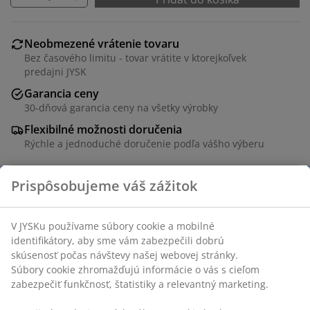
Neobmezené vrátenie tovaru
Bez časového limitu - tovar vrátite v ktorejkoľvek
predajni JYSK
Garancia ceny
30-dňová garancia ceny na všetky výrobky
Flexibilné možnosti doručenia
Rýchle a jednoduché doručenie podľa vášho výberu
Okrúhly jedálenský stôl s doskou z dekoračnej dyhy s
dubovým vzhľadom a čiernymi nohami z ocele. Ø120 x
V75 cm
Prispôsobujeme váš zážitok
SKU: 3670354
Návod na montáž
V JYSKu používame súbory cookie a mobilné identifikátory,
aby sme vám zabezpečili dobrú skúsenosť počas návštevy
Návod na montáž