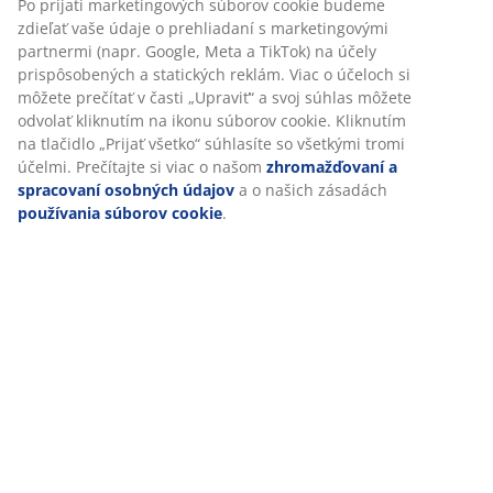
našej webovej stránky. Súbory cookie zhromažďujú
informácie o vás s cieľom zabezpečiť funkčnosť, štatistiky a
relevantný marketing.
Špecifikácie
Po prijatí marketingových súborov cookie budeme zdieľať
vaše údaje o prehliadaní s marketingovými partnermi
(napr. Google, Meta a TikTok) na účely prispôsobených a
statických reklám. Viac o účeloch si môžete prečítať v časti
Hodnotenia
„Upraviť“ a svoj súhlas môžete odvolať kliknutím na ikonu
(
116
)
súborov cookie. Kliknutím na tlačidlo „Prijať všetko“
súhlasíte so všetkými tromi účelmi. Prečítajte si viac o
našom
zhromažďovaní a spracovaní osobných údajov
a o
našich zásadách
používania súborov cookie
.
Doprava