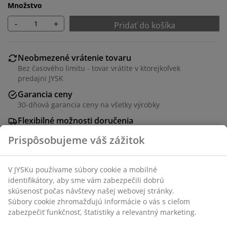
Množstvo
-
+
Pridať do košíka
Neobmezené vrátenie tovaru
Bez časového limitu - tovar vrátite v ktorejkoľvek
predajni JYSK
Garancia ceny
30-dňová garancia ceny na všetky výrobky
Flexibilné možnosti doručenia
Rýchle a jednoduché doručenie podľa vášho výberu
Okrúhly jedálenský stôl s bielou doskou stola z MDF a
ladiacou oceľovou základňou. Doska stola je pre dlhšiu
životnosť lakovaná. Ø100 x V75 cm
SKU: 3601199