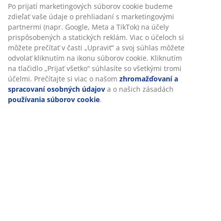
Návod na montáž
Špecifikácie
Prispôsobujeme váš zážitok
Hodnotenia
V JYSKu používame súbory cookie a mobilné identifikátory, aby 
(
333
)
vám zabezpečili dobrú skúsenosť počas návštevy našej webovej
stránky. Súbory cookie zhromažďujú informácie o vás s cieľom
zabezpečiť funkčnosť, štatistiky a relevantný marketing.
Doprava
Po prijatí marketingových súborov cookie budeme zdieľať vaše ú
o prehliadaní s marketingovými partnermi (napr. Google, Meta a
TikTok) na účely prispôsobených a statických reklám. Viac o účel
si môžete prečítať v časti „Upraviť“ a svoj súhlas môžete odvolať
kliknutím na ikonu súborov cookie. Kliknutím na tlačidlo „Prijať
všetko“ súhlasíte so všetkými tromi účelmi. Prečítajte si viac o 
zhromažďovaní a spracovaní osobných údajov
a o našich zása