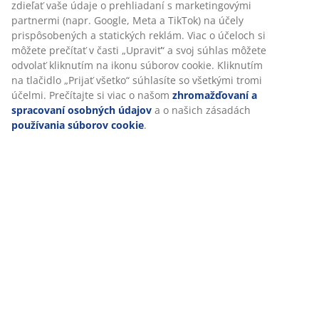
Špecifikácie
Hodnotenia
(
234
)
Doprava