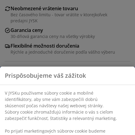
Neobmezené vrátenie tovaru
Bez časového limitu - tovar vrátite v ktorejkoľvek
predajni JYSK
Garancia ceny
30-dňová garancia ceny na všetky výrobky
Flexibilné možnosti doručenia
Rýchle a jednoduché doručenie podľa vášho výberu
Okrúhly jedálenský stôl s čiernou doskou stola z
jaseňovej dyhy a ladiacou oceľovou základňou. Doska
stola je pre dlhšiu životnosť lakovaná. Ø100 x V75 cm
SKU: 3601198
Návod na montáž