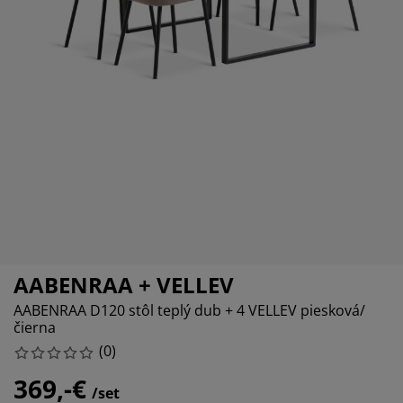
ržba nábytku
nkajšie osvetlenie
achty
steľové rámy
vetlenie
mping
tníkové skrine
ľandy s úložným priestorom
mácnosť
bytok do spálne
šty
tská izba
tské matrace
anie
tské postele
AABENRAA + VELLEV
AABENRAA D120 stôl teplý dub + 4 VELLEV piesková/
čierna
(
0
)
369,-€
/set