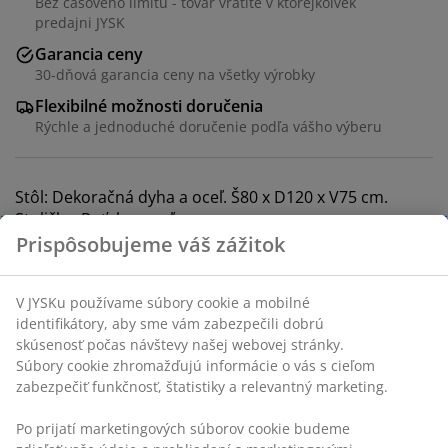
Bez časového limitu - tovar vrátite v ktorejkoľvek
predajni JYSK
Garancia ceny
30-dňová garancia ceny na všetky výrobky
Flexibilné možnosti doručenia
Rýchle a jednoduché doručenie podľa vášho výberu
Stôl: Dekoračná dyha a oceľ. Š80 x D120 x V75 cm.
Stolička: Poťah a oceľ.
SKU: S362816
Súprava obsahuje nasledujúce položky
Prispôsobujeme váš zážitok