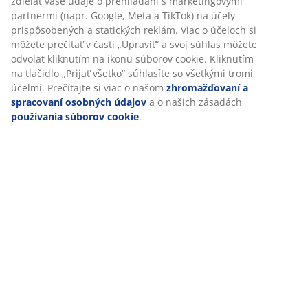
Špecifikácie
V JYSKu používame súbory cookie a mobilné identifikátory, aby
sme vám zabezpečili dobrú skúsenosť počas návštevy našej
webovej stránky. Súbory cookie zhromažďujú informácie o vás
Hodnotenia
s cieľom zabezpečiť funkčnosť, štatistiky a relevantný
marketing.
(
0
)
Po prijatí marketingových súborov cookie budeme zdieľať vaše
údaje o prehliadaní s marketingovými partnermi (napr. Google,
Doprava
Meta a TikTok) na účely prispôsobených a statických reklám.
Viac o účeloch si môžete prečítať v časti „Upraviť“ a svoj súhlas
môžete odvolať kliknutím na ikonu súborov cookie. Kliknutím
na tlačidlo „Prijať všetko“ súhlasíte so všetkými tromi účelmi.
Prečítajte si viac o našom
zhromažďovaní a spracovaní
osobných údajov
a o našich zásadách
používania súborov
cookie
.