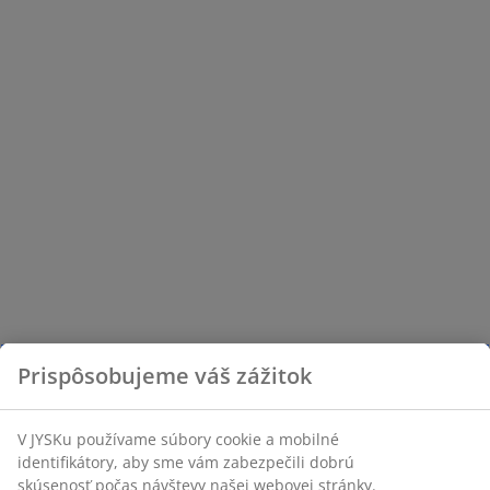
Prispôsobujeme váš zážitok
V JYSKu používame súbory cookie a mobilné
identifikátory, aby sme vám zabezpečili dobrú
skúsenosť počas návštevy našej webovej stránky.