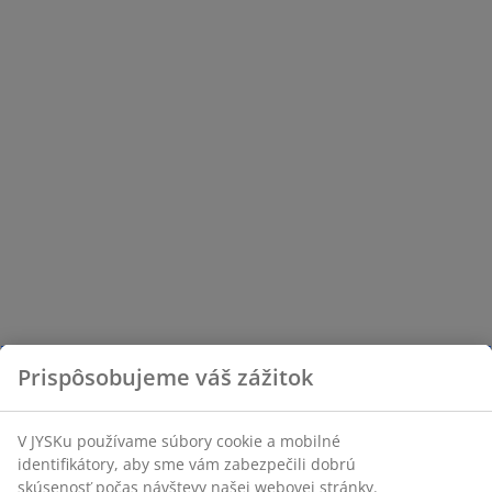
Prispôsobujeme váš zážitok
V JYSKu používame súbory cookie a mobilné
identifikátory, aby sme vám zabezpečili dobrú
skúsenosť počas návštevy našej webovej stránky.