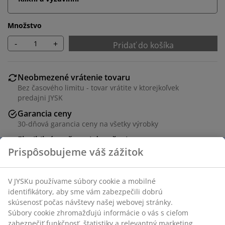
Množstvo
-
+
Pridať do košíka
Neobmezené vrátenie tovaru
Bez časového limitu - tovar vrátite v ktorejkoľvek
predajni JYSK
Garancia ceny
30-dňová garancia ceny na všetky výrobky
Flexibilné možnosti doručenia
Rýchle a jednoduché doručenie podľa vášho výberu
Stôl: Masívne drevo a MDF. Ø110 x V75 cm. Vrátane 2
prídavných dosiek. Po rozložení Š110 x D200 x V75 cm.
Stolička: Poťah a oceľ.