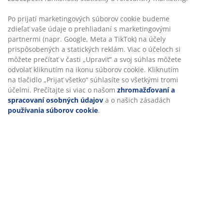
SKU: S361425
Súprava obsahuje nasledujúce položky
Prispôsobujeme váš zážitok
Špecifikácie
V JYSKu používame súbory cookie a mobilné identifikátory, aby 
vám zabezpečili dobrú skúsenosť počas návštevy našej webovej
stránky. Súbory cookie zhromažďujú informácie o vás s cieľom
Hodnotenia
zabezpečiť funkčnosť, štatistiky a relevantný marketing.
(
3
)
Po prijatí marketingových súborov cookie budeme zdieľať vaše ú
o prehliadaní s marketingovými partnermi (napr. Google, Meta a
TikTok) na účely prispôsobených a statických reklám. Viac o účel
Doprava
si môžete prečítať v časti „Upraviť“ a svoj súhlas môžete odvolať
kliknutím na ikonu súborov cookie. Kliknutím na tlačidlo „Prijať
všetko“ súhlasíte so všetkými tromi účelmi. Prečítajte si viac o 