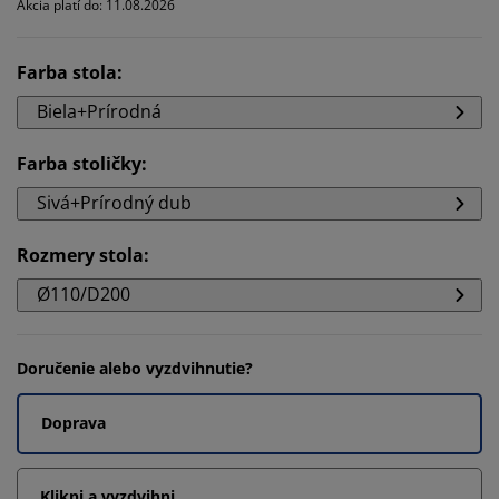
Akcia platí do: 11.08.2026
Farba stola
:
Biela+Prírodná
Farba stoličky
:
Sivá+Prírodný dub
Rozmery stola
:
Ø110/D200
Doručenie alebo vyzdvihnutie?
Doprava
Klikni a vyzdvihni