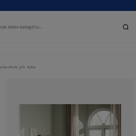
Hľad
ba divok. prír. duba
66.23931623931
16.52421652421