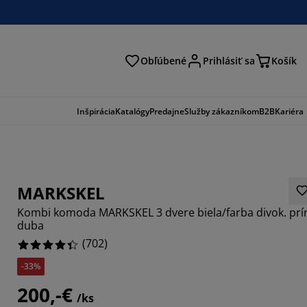
Obľúbené
Prihlásiť sa
Košík
ať
Inšpirácia
Katalógy
Predajne
Služby zákazníkom
B2B
Kariéra
MARKSKEL
Kombi komoda MARKSKEL 3 dvere biela/farba divok. prír
duba
(
702
)
-33%
624%
200,-€
6524%
/ks