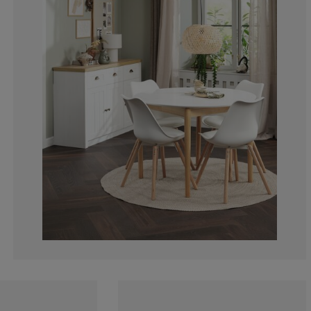
7.977207977207
4.700854700854
4.558404558404