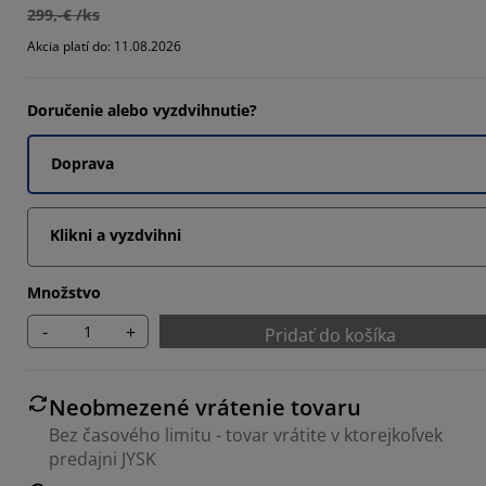
299,-€ /ks
977%
Akcia platí do: 11.08.2026
701%
5585%
Doručenie alebo vyzdvihnutie?
Doprava
Klikni a vyzdvihni
Množstvo
-
+
Pridať do košíka
Neobmezené vrátenie tovaru
Bez časového limitu - tovar vrátite v ktorejkoľvek
predajni JYSK