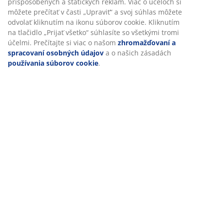
(
47
)
Doprava
Prispôsobujeme váš zážitok
V JYSKu používame súbory cookie a mobilné identifikátory, aby
zabezpečili dobrú skúsenosť počas návštevy našej webovej strá
cookie zhromažďujú informácie o vás s cieľom zabezpečiť funkčn
štatistiky a relevantný marketing.
Po prijatí marketingových súborov cookie budeme zdieľať vaše ú
prehliadaní s marketingovými partnermi (napr. Google, Meta a T