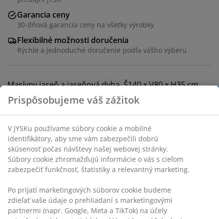
Garancia ceny
30-dňová garancia ceny na všetky výrobky
Flexibilné možnosti doručenia
Rýchle a jednoduché doručenie podľa vášho výberu
Masívny jaseň a jaseňová dyha. Š140 x V80 x H35 cm
SKU: 3601205
Návod na montáž
Špecifikácie
Hodnotenia