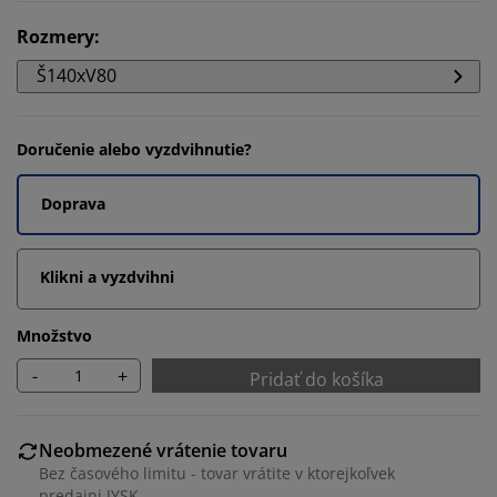
Rozmery
:
Š140xV80
Doručenie alebo vyzdvihnutie?
Doprava
Klikni a vyzdvihni
Množstvo
-
+
Pridať do košíka
Neobmezené vrátenie tovaru
Bez časového limitu - tovar vrátite v ktorejkoľvek
predajni JYSK