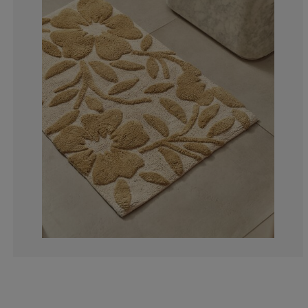
10%
10%
60%