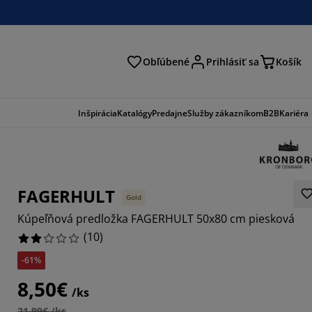
Obľúbené
Prihlásiť sa
Košík
ať
Inšpirácia
Katalógy
Predajne
Služby zákazníkom
B2B
Kariéra
FAGERHULT
Gold
Kúpeľňová predložka FAGERHULT 50x80 cm piesková
(
10
)
-61%
8,50€
/ks
21,99€ /ks