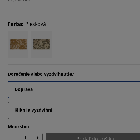
Farba
:
Piesková
Doručenie alebo vyzdvihnutie?
Doprava
Klikni a vyzdvihni
Množstvo
-
+
Pridať do košíka