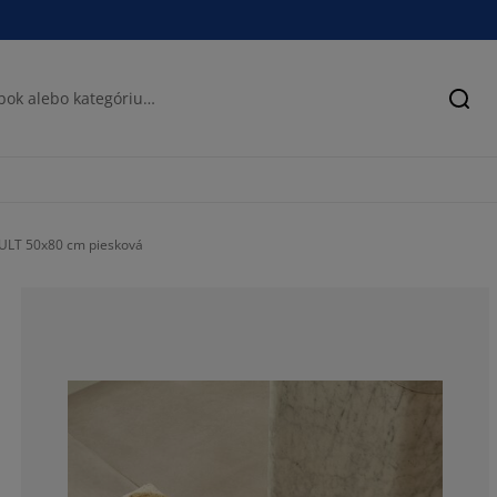
Hľad
ULT 50x80 cm piesková
10%
10%