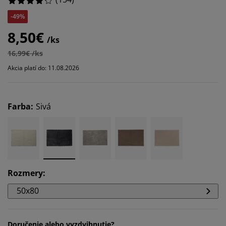
-49%
8,50€
/ks
16,99€ /ks
Akcia platí do: 11.08.2026
Farba
:
Sivá
Rozmery
:
50x80
Doručenie alebo vyzdvihnutie?