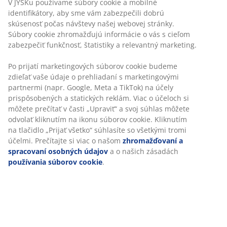
Neobmezené vrátenie tovaru
Bez časového limitu - tovar vrátite v ktorejkoľvek
predajni JYSK
Garancia ceny
30-dňová garancia ceny na všetky výrobky
Flexibilné možnosti doručenia
Rýchle a jednoduché doručenie podľa vášho výberu
100 % polyester (100 % recyklovaný). 50x80 cm
SKU: 2521242
Špecifikácie