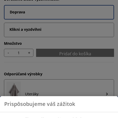
Doprava
Klikni a vyzdvihni
Množstvo
-
+
Pridať do košíka
Odporúčané výrobky
Uteráky