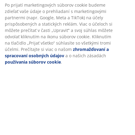
SKU: 2515612
Špecifikácie
Hodnotenia
(
2
)
Doprava