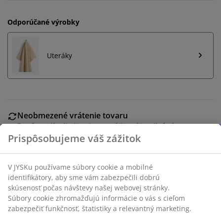
Odporúčané výrobky
Uteráky
Neobmezené vrátenie tovaru
Bez časového limitu - tovar vrátite v ktorejkoľvek
predajni JYSK
Garancia ceny
30-dňová garancia ceny na všetky výrobky
Flexibilné možnosti doručenia
Rýchle a jednoduché doručenie podľa vášho výberu