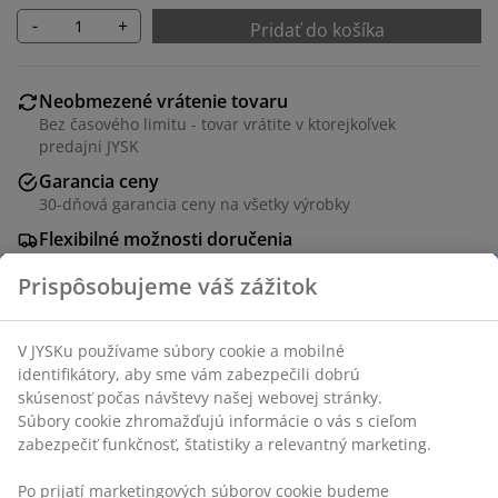
-
+
Pridať do košíka
Neobmezené vrátenie tovaru
Bez časového limitu - tovar vrátite v ktorejkoľvek
predajni JYSK
Garancia ceny
30-dňová garancia ceny na všetky výrobky
Flexibilné možnosti doručenia
Rýchle a jednoduché doručenie podľa vášho výberu
100% polyester. S protišmykovou spodnou stranou z
latexu. 40x60 cm
SKU: 2515601