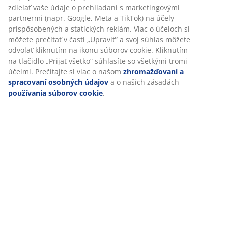
Špecifikácie
Hodnotenia
(
21
)
Doprava