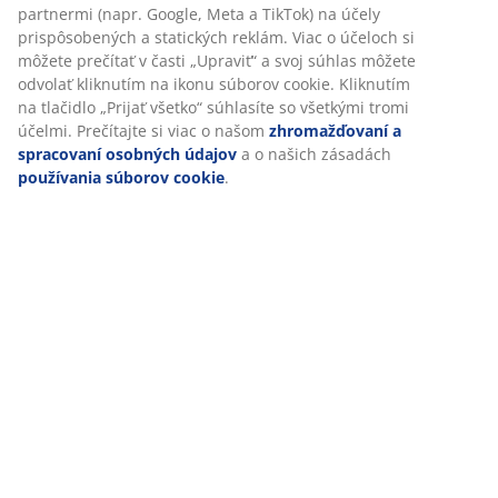
relevantný marketing.
Hodnotenia
(
1
)
Po prijatí marketingových súborov cookie budeme zdieľať
vaše údaje o prehliadaní s marketingovými partnermi
(napr. Google, Meta a TikTok) na účely prispôsobených a
statických reklám. Viac o účeloch si môžete prečítať v časti
Doprava
„Upraviť“ a svoj súhlas môžete odvolať kliknutím na ikonu
súborov cookie. Kliknutím na tlačidlo „Prijať všetko“
súhlasíte so všetkými tromi účelmi. Prečítajte si viac o
našom
zhromažďovaní a spracovaní osobných údajov
a o
našich zásadách
používania súborov cookie
.