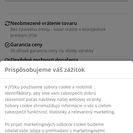
Neobmezené vrátenie tovaru
Bez časového limitu - tovar vrátite v ktorejkoľvek
predajni JYSK
Garancia ceny
30-dňová garancia ceny na všetky výrobky
Flexibilné možnosti doručenia
Rýchle a jednoduché doručenie podľa vášho výberu
SKU: 2904000
Prispôsobujeme váš zážitok
V JYSKu používame súbory cookie a mobilné identifikátory,
Špecifikácie
aby sme vám zabezpečili dobrú skúsenosť počas návštevy
našej webovej stránky. Súbory cookie zhromažďujú
informácie o vás s cieľom zabezpečiť funkčnosť, štatistiky a