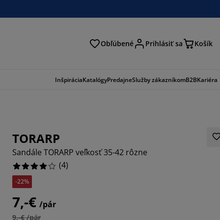
Obľúbené
Prihlásiť sa
Košík
ať
Inšpirácia
Katalógy
Predajne
Služby zákazníkom
B2B
Kariéra
TORARP
Sandále TORARP veľkosť 35-42 rôzne
(
4
)
-22%
7,-€
/pár
9,-€ /pár