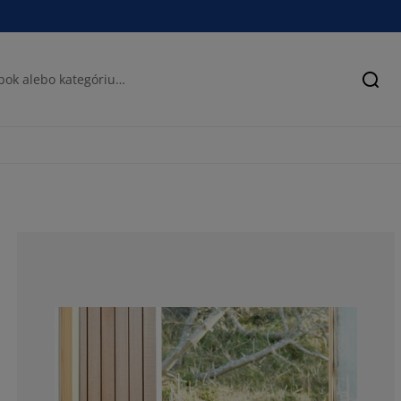
Hľad
75%
0%