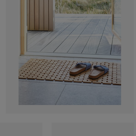
0%
0%
25%