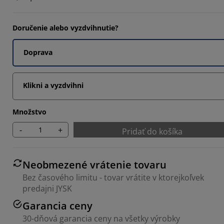
Doručenie alebo vyzdvihnutie?
Doprava
Klikni a vyzdvihni
Množstvo
-
+
Pridať do košíka
Neobmezené vrátenie tovaru
Bez časového limitu - tovar vrátite v ktorejkoľvek
predajni JYSK
Garancia ceny
30-dňová garancia ceny na všetky výrobky