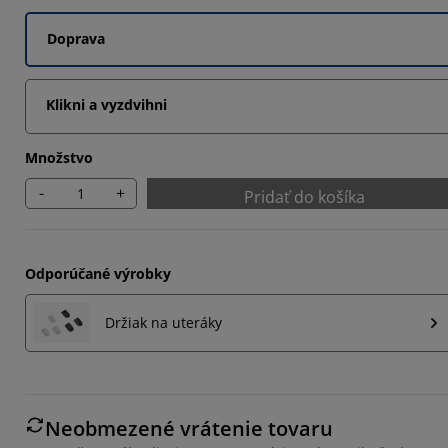
Doprava
Klikni a vyzdvihni
Množstvo
-
+
Pridať do košíka
Odporúčané výrobky
Držiak na uteráky
Neobmezené vrátenie tovaru