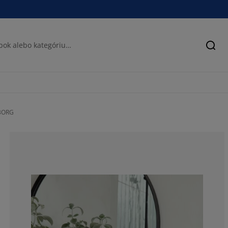
Hľad
NBORG
85.13513513513
6.756756756756