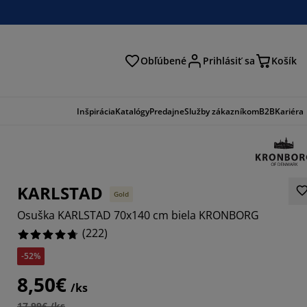
Obľúbené
Prihlásiť sa
Košík
ať
Inšpirácia
Katalógy
Predajne
Služby zákazníkom
B2B
Kariéra
KARLSTAD
Gold
Osuška KARLSTAD 70x140 cm biela KRONBORG
(
222
)
-52%
513%
8,50€
/ks
757%
17,99€ /ks