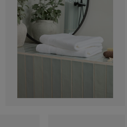
3.153153153153
1.801801801801
3.153153153153