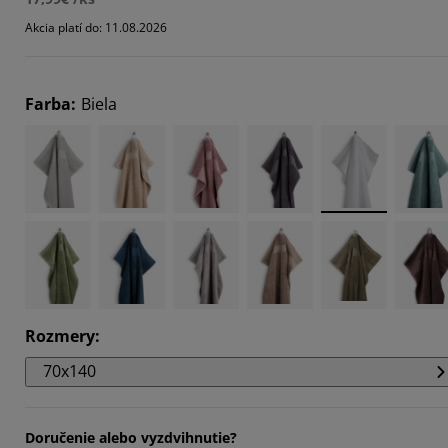
153%
Akcia platí do: 11.08.2026
8018%
153%
Farba
:
Biela
Rozmery
:
70x140
Doručenie alebo vyzdvihnutie?