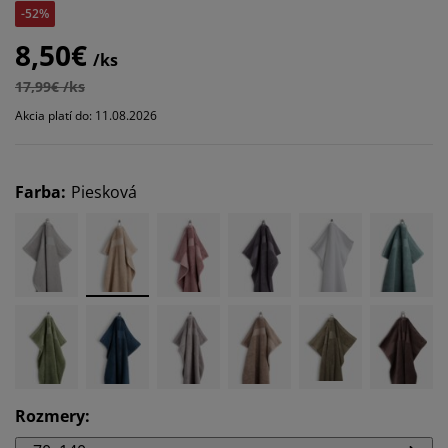
-52%
8,50€
/ks
17,99€ /ks
Akcia platí do: 11.08.2026
Farba
:
Piesková
Rozmery
: