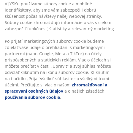
V JYSKu používame súbory cookie a mobilné
Držiak na uteráky
identifikátory, aby sme vám zabezpečili dobrú
skúsenosť počas návštevy našej webovej stránky.
Súbory cookie zhromažďujú informácie o vás s cieľom
zabezpečiť funkčnosť, štatistiky a relevantný marketing.
Neobmezené vrátenie tovaru
Po prijatí marketingových súborov cookie budeme
Bez časového limitu - tovar vrátite v ktorejkoľvek
zdieľať vaše údaje o prehliadaní s marketingovými
predajni JYSK
partnermi (napr. Google, Meta a TikTok) na účely
Garancia ceny
prispôsobených a statických reklám. Viac o účeloch si
30-dňová garancia ceny na všetky výrobky
môžete prečítať v časti „Upraviť“ a svoj súhlas môžete
odvolať kliknutím na ikonu súborov cookie. Kliknutím
Flexibilné možnosti doručenia
na tlačidlo „Prijať všetko“ súhlasíte so všetkými tromi
Rýchle a jednoduché doručenie podľa vášho výberu
účelmi. Prečítajte si viac o našom
zhromažďovaní a
spracovaní osobných údajov
a o našich zásadách
používania súborov cookie
.
SKU: 2332804
Špecifikácie