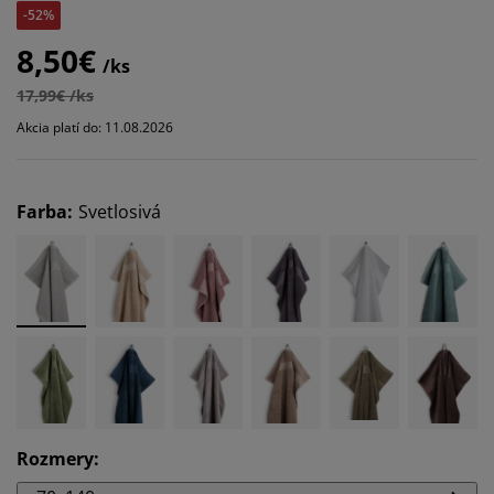
-52%
8,50€
/ks
17,99€ /ks
Akcia platí do: 11.08.2026
Farba
:
Svetlosivá
Rozmery
: