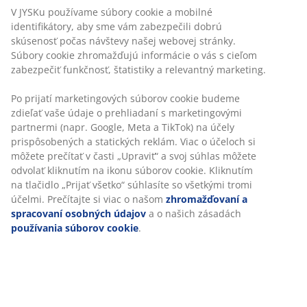
V JYSKu používame súbory cookie a mobilné
Držiak na uteráky
identifikátory, aby sme vám zabezpečili dobrú
skúsenosť počas návštevy našej webovej stránky.
Súbory cookie zhromažďujú informácie o vás s cieľom
zabezpečiť funkčnosť, štatistiky a relevantný marketing.
Neobmezené vrátenie tovaru
Po prijatí marketingových súborov cookie budeme
Bez časového limitu - tovar vrátite v ktorejkoľvek
zdieľať vaše údaje o prehliadaní s marketingovými
predajni JYSK
partnermi (napr. Google, Meta a TikTok) na účely
Garancia ceny
prispôsobených a statických reklám. Viac o účeloch si
30-dňová garancia ceny na všetky výrobky
môžete prečítať v časti „Upraviť“ a svoj súhlas môžete
Flexibilné možnosti doručenia
odvolať kliknutím na ikonu súborov cookie. Kliknutím
Rýchle a jednoduché doručenie podľa vášho výberu
na tlačidlo „Prijať všetko“ súhlasíte so všetkými tromi
účelmi. Prečítajte si viac o našom
zhromažďovaní a
spracovaní osobných údajov
a o našich zásadách
používania súborov cookie
.
SKU: 2332358
Špecifikácie