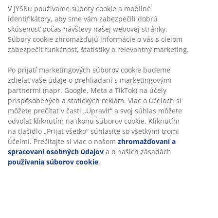
V JYSKu používame súbory cookie a mobilné
Držiak na uteráky
identifikátory, aby sme vám zabezpečili dobrú
skúsenosť počas návštevy našej webovej stránky.
Súbory cookie zhromažďujú informácie o vás s cieľom
zabezpečiť funkčnosť, štatistiky a relevantný marketing.
Neobmezené vrátenie tovaru
Po prijatí marketingových súborov cookie budeme
Bez časového limitu - tovar vrátite v ktorejkoľvek
zdieľať vaše údaje o prehliadaní s marketingovými
predajni JYSK
partnermi (napr. Google, Meta a TikTok) na účely
Garancia ceny
prispôsobených a statických reklám. Viac o účeloch si
30-dňová garancia ceny na všetky výrobky
môžete prečítať v časti „Upraviť“ a svoj súhlas môžete
Flexibilné možnosti doručenia
odvolať kliknutím na ikonu súborov cookie. Kliknutím
Rýchle a jednoduché doručenie podľa vášho výberu
na tlačidlo „Prijať všetko“ súhlasíte so všetkými tromi
účelmi. Prečítajte si viac o našom
zhromažďovaní a
spracovaní osobných údajov
a o našich zásadách
používania súborov cookie
.
SKU: 2332358
Špecifikácie