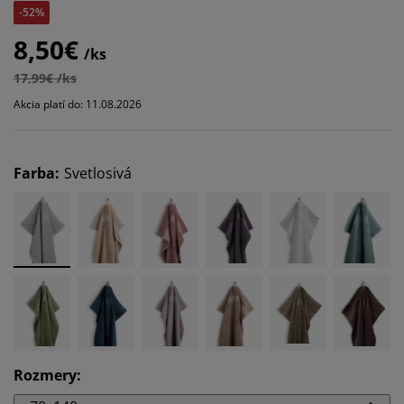
-52%
8,50€
/ks
17,99€ /ks
Akcia platí do: 11.08.2026
Farba
:
Svetlosivá
Rozmery
: