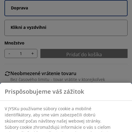
Doprava
Klikni a vyzdvihni
Množstvo
-
+
Pridať do košíka
Neobmezené vrátenie tovaru
Bez časového limitu - tovar vrátite v ktorejkoľvek
predajni JYSK
Garancia ceny
30-dňová garancia ceny na všetky výrobky
Flexibilné možnosti doručenia
Rýchle a jednoduché doručenie podľa vášho výberu