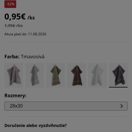
-52%
0,95€
/ks
1,99€ /ks
Akcia platí do: 11.08.2026
Farba
:
Tmavosivá
Rozmery
:
28x30
Doručenie alebo vyzdvihnutie?