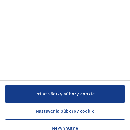
Zákaznícky servis
JYSK
JYSK
CENTRÁLA
Sledovať JYSK