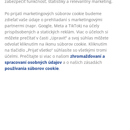
SKU: 2017142
Špecifikácie
Hodnotenia
(
37
)
O značke
Doprava