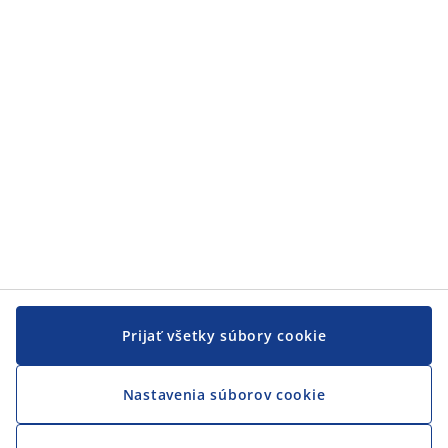
Zákaznícky servis
JYSK
JYSK
CENTRÁLA
Sledovať JYSK
Prijať všetky súbory cookie
Nastavenia súborov cookie