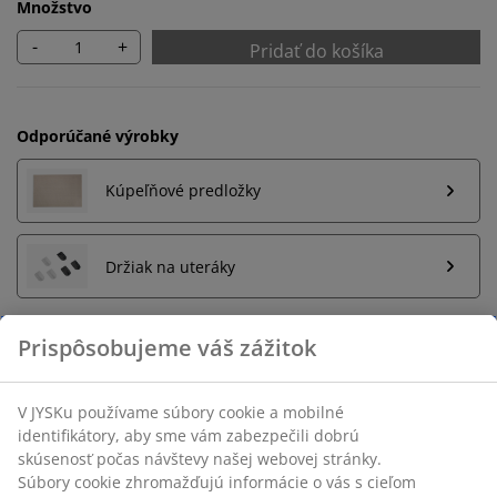
Množstvo
-
+
Pridať do košíka
Odporúčané výrobky
Kúpeľňové predložky
Držiak na uteráky
Prispôsobujeme váš zážitok
Neobmezené vrátenie tovaru
Bez časového limitu - tovar vrátite v ktorejkoľvek
V JYSKu používame súbory cookie a mobilné
predajni JYSK
identifikátory, aby sme vám zabezpečili dobrú
skúsenosť počas návštevy našej webovej stránky.
Garancia ceny
Súbory cookie zhromažďujú informácie o vás s cieľom
30-dňová garancia ceny na všetky výrobky