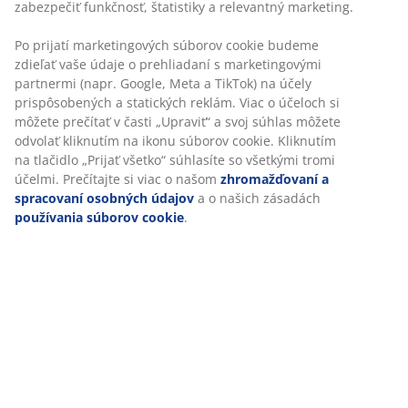
zabezpečiť funkčnosť, štatistiky a relevantný marketing.
Flexibilné možnosti doručenia
Rýchle a jednoduché doručenie podľa vášho výberu
Po prijatí marketingových súborov cookie budeme
zdieľať vaše údaje o prehliadaní s marketingovými
partnermi (napr. Google, Meta a TikTok) na účely
prispôsobených a statických reklám. Viac o účeloch si
SKU: 2139100
môžete prečítať v časti „Upraviť“ a svoj súhlas môžete
odvolať kliknutím na ikonu súborov cookie. Kliknutím
na tlačidlo „Prijať všetko“ súhlasíte so všetkými tromi
účelmi. Prečítajte si viac o našom
zhromažďovaní a
Špecifikácie
spracovaní osobných údajov
a o našich zásadách
používania súborov cookie
.
Hodnotenia
(
15
)
Doprava