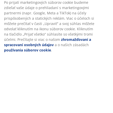
Špecifikácie
Hodnotenia
(
106
)
Prispôsobujeme váš zážitok
Doprava
V JYSKu používame súbory cookie a mobilné identifikátory, aby
zabezpečili dobrú skúsenosť počas návštevy našej webovej strán
Súbory cookie zhromažďujú informácie o vás s cieľom zabezpeči
funkčnosť, štatistiky a relevantný marketing.
Po prijatí marketingových súborov cookie budeme zdieľať vaše ú
prehliadaní s marketingovými partnermi (napr. Google, Meta a T
na účely prispôsobených a statických reklám. Viac o účeloch si 