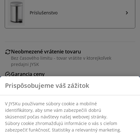
Príslušenstvo
Neobmezené vrátenie tovaru
Bez časového limitu - tovar vrátite v ktorejkoľvek
predajni JYSK
Garancia ceny
30-dňová garancia ceny na všetky výrobky
Flexibilné možnosti doručenia
Rýchle a jednoduché doručenie podľa vášho výberu
Z nehrdzavejúcej ocele a plastu. Ø25 x V39 cm
SKU: 2780300