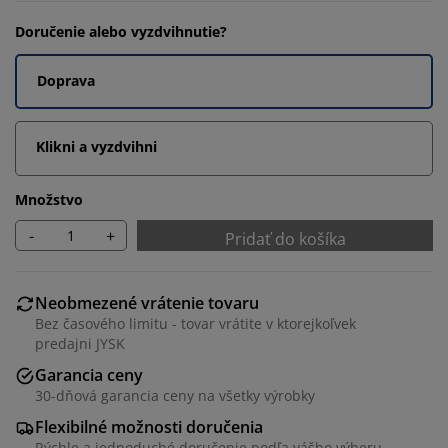
Doručenie alebo vyzdvihnutie?
Doprava
Klikni a vyzdvihni
Množstvo
-
+
Pridať do košíka
Neobmezené vrátenie tovaru
Bez časového limitu - tovar vrátite v ktorejkoľvek
predajni JYSK
Garancia ceny
30-dňová garancia ceny na všetky výrobky
Flexibilné možnosti doručenia
Rýchle a jednoduché doručenie podľa vášho výberu