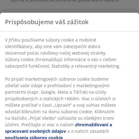
Prispôsobujeme váš zážitok
SKU: 2786301
Značenie
V JYSKu používame súbory cookie a mobilné
identifikátory, aby sme vám zabezpečili dobrú
skúsenosť počas návštevy našej webovej stránky.
Súbory cookie zhromažďujú informácie o vás s cieľom
Špecifikácie
zabezpečiť funkčnosť, štatistiky a relevantný marketing.
Po prijatí marketingových súborov cookie budeme
zdieľať vaše údaje o prehliadaní s marketingovými
Hodnotenia
partnermi (napr. Google, Meta a TikTok) na účely
(
1
)
prispôsobených a statických reklám. Viac o účeloch si
môžete prečítať v časti „Upraviť“ a svoj súhlas môžete
odvolať kliknutím na ikonu súborov cookie. Kliknutím
na tlačidlo „Prijať všetko“ súhlasíte so všetkými tromi
Doprava
účelmi. Prečítajte si viac o našom
zhromažďovaní a
spracovaní osobných údajov
a o našich zásadách
používania súborov cookie
.