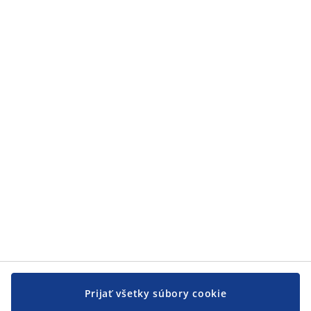
Kategórie
Kategórie
Zákaznícky servis
Zákaznícky servis
JYSK
JYSK
CENTRÁLA
Sledovať JYSK
Prijať všetky súbory cookie