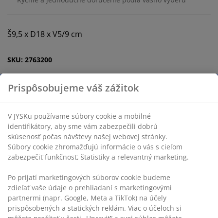
Š9,5 x D18 x V5/9 cm
SKU: 2763200
Špecifikácie
Hodnotenia
(
10
)
Doprava