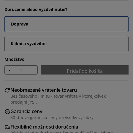
Doručenie alebo vyzdvihnutie?
Doprava
Klikni a vyzdvihni
Množstvo
-
+
Pridať do košíka
Neobmezené vrátenie tovaru
Bez časového limitu - tovar vrátite v ktorejkoľvek
predajni JYSK
Garancia ceny
30-dňová garancia ceny na všetky výrobky
Flexibilné možnosti doručenia
Rýchle a jednoduché doručenie podľa vášho výberu