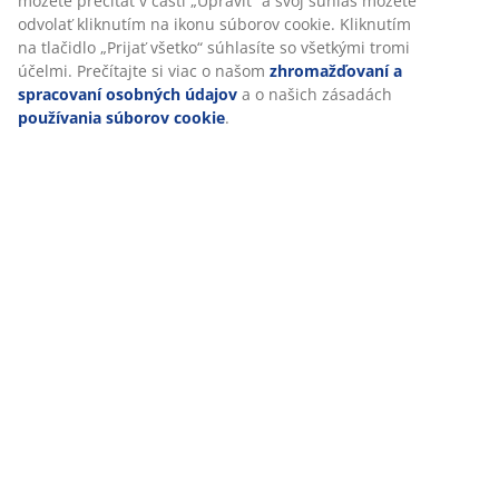
Prispôsobujeme váš zážitok
V JYSKu používame súbory cookie a mobilné identifikátory, aby 
vám zabezpečili dobrú skúsenosť počas návštevy našej webovej
stránky. Súbory cookie zhromažďujú informácie o vás s cieľom
zabezpečiť funkčnosť, štatistiky a relevantný marketing.
Po prijatí marketingových súborov cookie budeme zdieľať vaše ú
prehliadaní s marketingovými partnermi (napr. Google, Meta a T
na účely prispôsobených a statických reklám. Viac o účeloch si 
prečítať v časti „Upraviť“ a svoj súhlas môžete odvolať kliknutím 
ikonu súborov cookie. Kliknutím na tlačidlo „Prijať všetko“ súhlas
všetkými tromi účelmi. Prečítajte si viac o našom
zhromažďovaní
spracovaní osobných údajov
a o našich zásadách
používania
súborov cookie
.