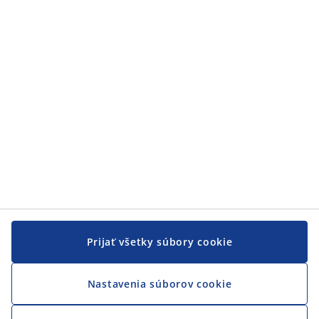
Zákaznícky servis
JYSK
JYSK
CENTRÁLA
Sledovať JYSK