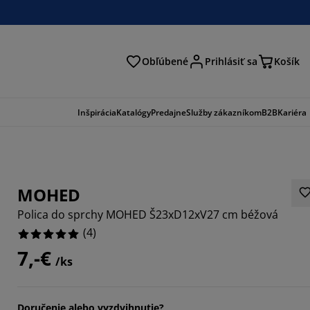
Obľúbené
Prihlásiť sa
Košík
ať
Inšpirácia
Katalógy
Predajne
Služby zákazníkom
B2B
Kariéra
MOHED
Polica do sprchy MOHED Š23xD12xV27 cm béžová
(
4
)
7,-€
/ks
Doručenie alebo vyzdvihnutie?