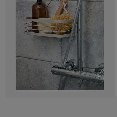
0%
0%
0%