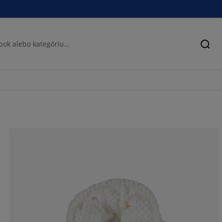
Hľad
68.1318681318
14.28571428571