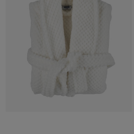
6.59340659340
4.39560439560
6.59340659340