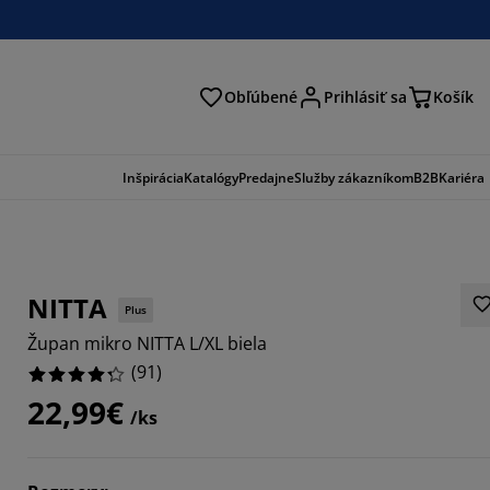
Obľúbené
Prihlásiť sa
Košík
ať
Inšpirácia
Katalógy
Predajne
Služby zákazníkom
B2B
Kariéra
NITTA
Plus
Župan mikro NITTA L/XL biela
(
91
)
22,99€
/ks
6813%
4285%