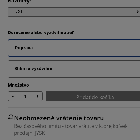
Rozmery
:
6594%
L/XL
4396%
6594%
Doručenie alebo vyzdvihnutie?
Doprava
Klikni a vyzdvihni
Množstvo
-
+
Pridať do košíka
Neobmezené vrátenie tovaru
Bez časového limitu - tovar vrátite v ktorejkoľvek
predajni JYSK