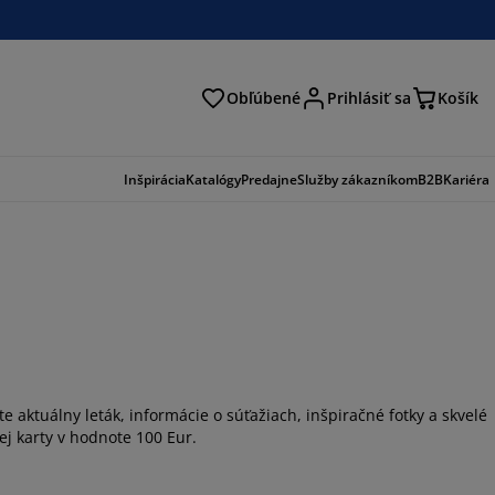
Obľúbené
Prihlásiť sa
Košík
ať
Inšpirácia
Katalógy
Predajne
Služby zákazníkom
B2B
Kariéra
e aktuálny leták, informácie o súťažiach, inšpiračné fotky a skvelé
j karty v hodnote 100 Eur.