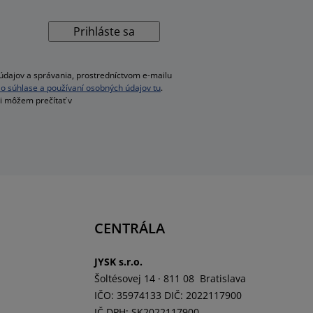
Prihláste sa
dajov a správania, prostredníctvom e-mailu
ac o súhlase a používaní osobných údajov tu
.
si môžem prečítať v
CENTRÁLA
JYSK s.r.o.
Šoltésovej 14 · 811 08 Bratislava
IČO: 35974133 DIČ: 2022117900
IČ DPH: SK2022117900