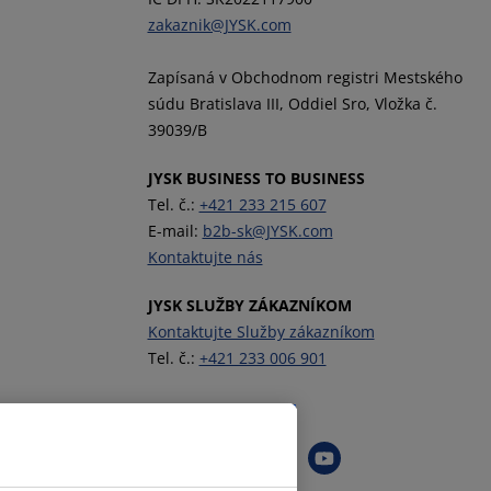
zakaznik@JYSK.com
Zapísaná v Obchodnom registri Mestského
súdu Bratislava III, Oddiel Sro, Vložka č.
39039/B
JYSK BUSINESS TO BUSINESS
Tel. č.:
+421 233 215 607
E-mail:
b2b-sk@JYSK.com
Kontaktujte nás
JYSK SLUŽBY ZÁKAZNÍKOM
Kontaktujte Služby zákazníkom
Tel. č.:
+421 233 006 901
Sledovať JYSK