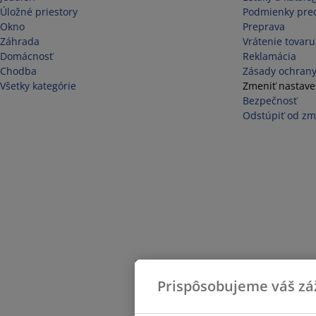
Úložné priestory
Podmienky pred
Okno
Preprava
Záhrada
Vrátenie tovaru
Domácnosť
Reklamácia
Chodba
Zásady ochrany
Všetky kategórie
Zmeniť nastave
Bezpečnosť
Odstúpiť od zm
Prispôsobujeme váš zá