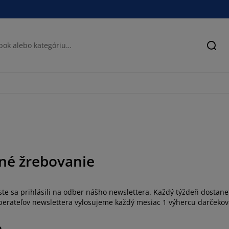
Hľad
né žrebovanie
ste sa prihlásili na odber nášho newslettera. Každý týždeň dostanet
berateľov newslettera vylosujeme každý mesiac 1 výhercu darčekove
e