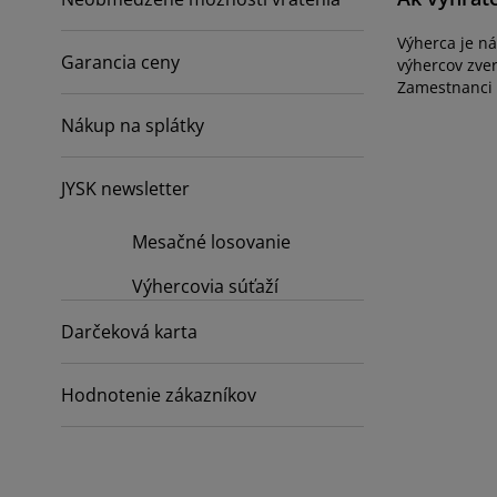
ržba nábytku
nkajšie osvetlenie
achty
steľové rámy
vetlenie
Výherca je n
mping
Garancia ceny
tníkové skrine
ľandy s úložným priestorom
mácnosť
výhercov zve
Zamestnanci s
bytok do spálne
šty
tská izba
Nákup na splátky
tské matrace
anie
JYSK newsletter
tské postele
Mesačné losovanie
Výhercovia súťaží
Darčeková karta
Hodnotenie zákazníkov