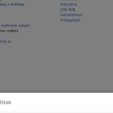
aja a dodávky
Inšpirácia
JYSK B2B
Udržateľnosť
Prístupnosť
 osobných údajov
nie cookies
luvy tu
žitok