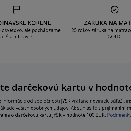
DINÁVSKE KORENE
ZÁRUKA NA MAT
losvetovo, ale pochádzame
25 rokov záruka na matrace
zo Škandinávie.
GOLD.
te darčekovú kartu v hodnot
informácie od spoločnosti JYSK vrátane noviniek, súťaží, inš
lade vašich osobných údajov. Ak súhlasíte s prijímaním m
vania o darčekovú kartu JYSK v hodnote 100 EUR.
Podmienky 