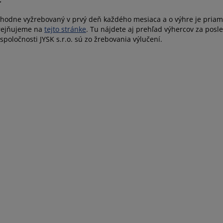
áhodne vyžrebovaný v prvý deň každého mesiaca a o výhre je pria
rejňujeme na
tejto stránke
. Tu nájdete aj prehľad výhercov za posl
poločnosti JYSK s.r.o. sú zo žrebovania výlučení.