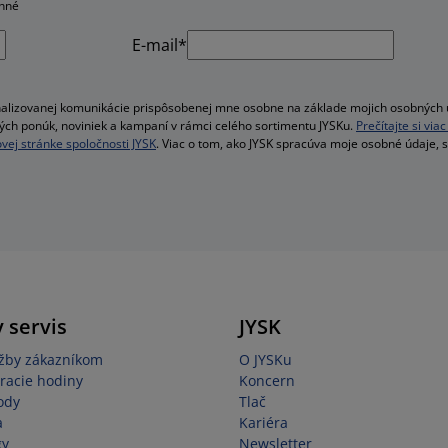
inné
E-mail*
alizovanej komunikácie prispôsobenej mne osobne na základe mojich osobných ú
velých ponúk, noviniek a kampaní v rámci celého sortimentu JYSKu.
Prečítajte si vi
vej stránke spoločnosti JYSK
. Viac o tom, ako JYSK spracúva moje osobné údaje, 
 servis
JYSK
užby zákazníkom
O JYSKu
racie hodiny
Koncern
ody
Tlač
a
Kariéra
gy
Newsletter