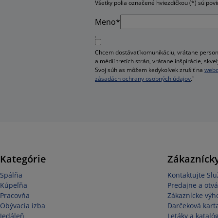
Všetky polia označené hviezdičkou (*) sú pov
Meno*
Chcem dostávať komunikáciu, vrátane person
a médií tretích strán, vrátane inšpirácie, sk
Svoj súhlas môžem kedykoľvek zrušiť na
webo
zásadách ochrany osobných údajov
."
Kategórie
Zákaznícky
Spálňa
Kontaktujte Sl
Kúpeľňa
Predajne a otvá
Pracovňa
Zákaznícke výh
Obývacia izba
Darčeková kart
Jedáleň
Letáky a kataló