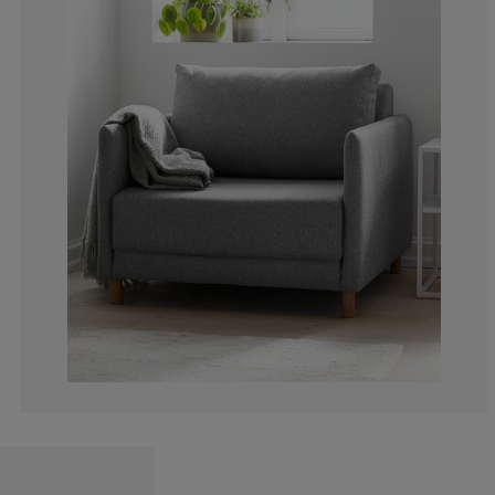
8.536585365853
5.487804878048
6.707317073170