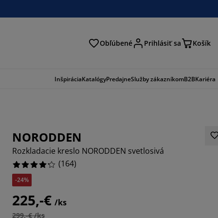
Obľúbené
Prihlásiť sa
Košík
ať
Inšpirácia
Katalógy
Predajne
Služby zákazníkom
B2B
Kariéra
NORODDEN
Rozkladacie kreslo NORODDEN svetlosivá
(
164
)
-24%
756%
225,-€
/ks
927%
299,-€ /ks