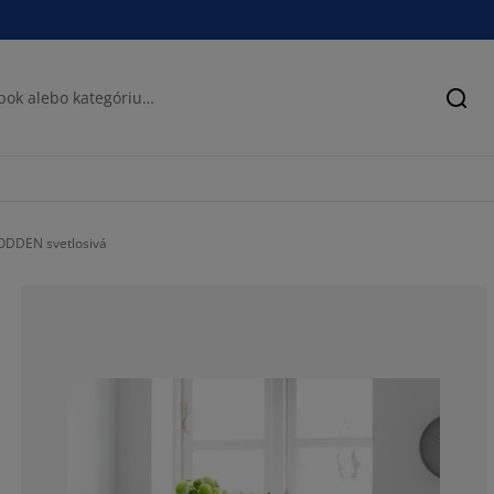
Hľad
ODDEN svetlosivá
60.97560975609
18.29268292682