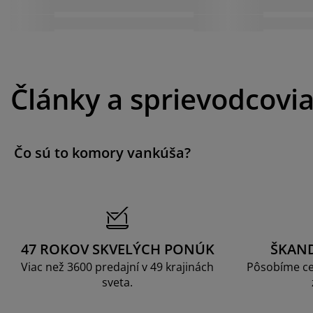
Články a sprievodcovi
Čo sú to komory vankúša?
47 ROKOV SKVELÝCH PONÚK
ŠKAN
Viac než 3600 predajní v 49 krajinách
Pôsobíme ce
sveta.