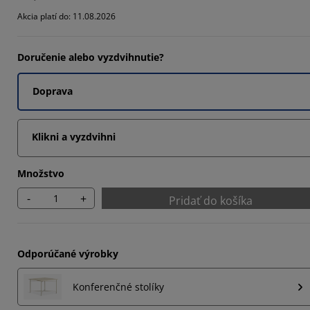
659%
Akcia platí do: 11.08.2026
781%
Doručenie alebo vyzdvihnutie?
732%
Doprava
Klikni a vyzdvihni
Množstvo
-
+
Pridať do košíka
Odporúčané výrobky
Konferenčné stolíky