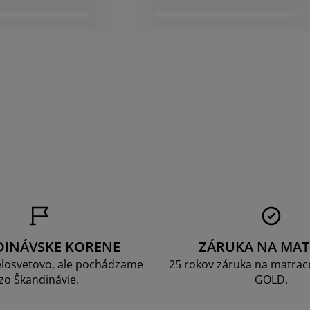
a
DINÁVSKE KORENE
ZÁRUKA NA MAT
losvetovo, ale pochádzame
25 rokov záruka na matrace
zo Škandinávie.
GOLD.