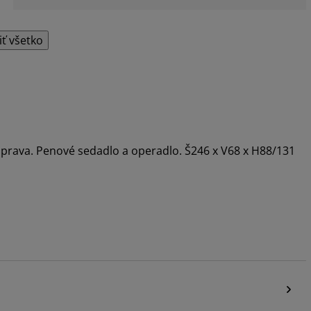
iť všetko
rava. Penové sedadlo a operadlo. Š246 x V68 x H88/131