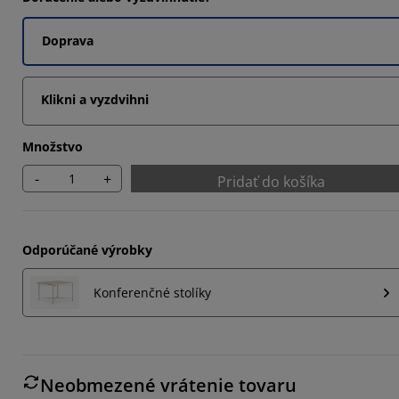
7014%
Doprava
7014%
9403%
Klikni a vyzdvihni
Množstvo
-
+
Pridať do košíka
Odporúčané výrobky
Konferenčné stolíky
Neobmezené vrátenie tovaru