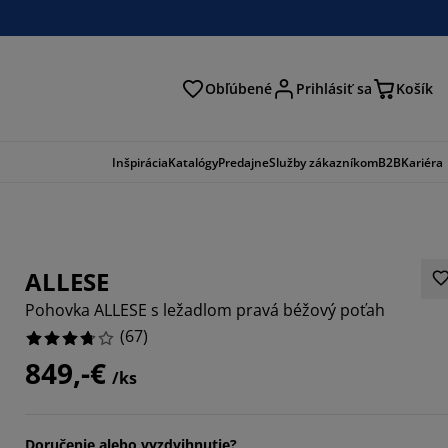
Obľúbené
Prihlásiť sa
Košík
ať
Inšpirácia
Katalógy
Predajne
Služby zákazníkom
B2B
Kariéra
ALLESE
Pohovka ALLESE s ležadlom pravá béžový poťah
(
67
)
849,-€
/ks
8358%
8357%
Doručenie alebo vyzdvihnutie?