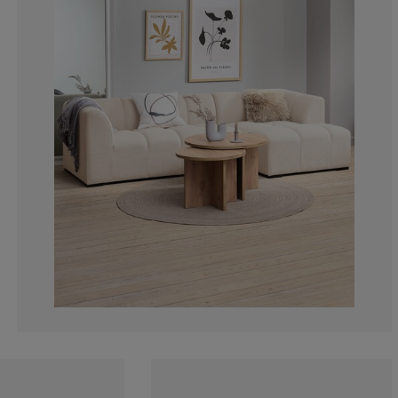
8.95522388059
8.95522388059
17.9104477611