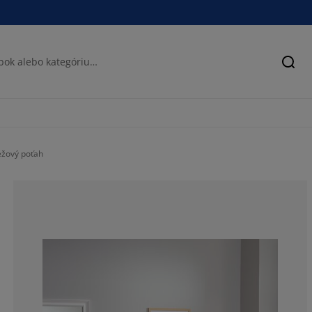
Hľad
éžový poťah
49.2537313432
14.92537313432