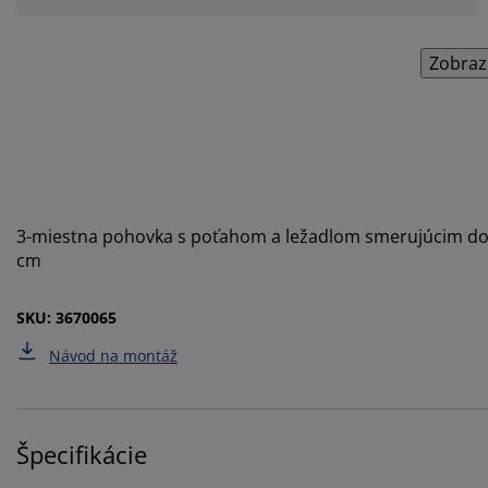
Zobraz
3-miestna pohovka s poťahom a ležadlom smerujúcim dop
cm
SKU: 3670065
Návod na montáž
Špecifikácie