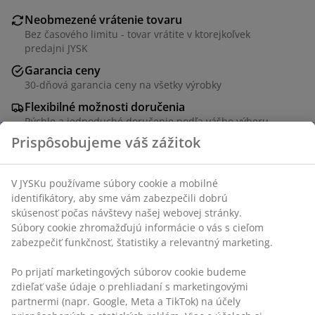
Neobmezené vrátenie tovaru
Bez časového limitu - tovar vrátite v ktorejkoľvek
predajni JYSK
Garancia ceny
30-dňová garancia ceny na všetky výrobky
Flexibilné možnosti doručenia
Rýchle a jednoduché doručenie podľa vášho výberu
SKU: 5235993
Špecifikácie
Hodnotenia