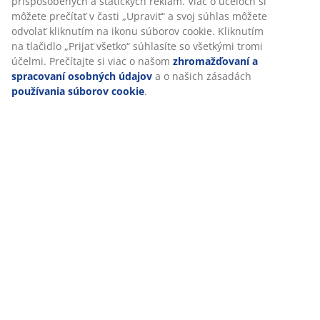
(
6
)
Doprava