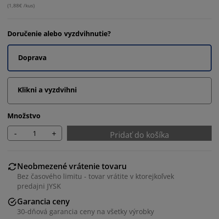
(
1,88€ /kus
)
Doručenie alebo vyzdvihnutie?
Doprava
Klikni a vyzdvihni
Množstvo
-
+
Pridať do košíka
Neobmezené vrátenie tovaru
Bez časového limitu - tovar vrátite v ktorejkoľvek
predajni JYSK
Garancia ceny
30-dňová garancia ceny na všetky výrobky