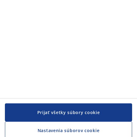
Zákaznícky servis
Zákaznícky servis
JYSK
JYSK
CENTRÁLA
Sledovať JYSK