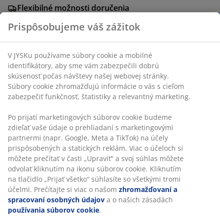
Flexibilné možnosti doručenia
Rýchle a jednoduché doručenie podľa vášho výberu
SKU: 5217400
Prispôsobujeme váš zážitok
V JYSKu používame súbory cookie a mobilné identifikátory,
Špecifikácie
aby sme vám zabezpečili dobrú skúsenosť počas návštevy
našej webovej stránky. Súbory cookie zhromažďujú
informácie o vás s cieľom zabezpečiť funkčnosť, štatistiky a
relevantný marketing.
Hodnotenia
Po prijatí marketingových súborov cookie budeme zdieľať
(
30
)
vaše údaje o prehliadaní s marketingovými partnermi
(napr. Google, Meta a TikTok) na účely prispôsobených a
statických reklám. Viac o účeloch si môžete prečítať v časti
Doprava
„Upraviť“ a svoj súhlas môžete odvolať kliknutím na ikonu
súborov cookie. Kliknutím na tlačidlo „Prijať všetko“
súhlasíte so všetkými tromi účelmi. Prečítajte si viac o