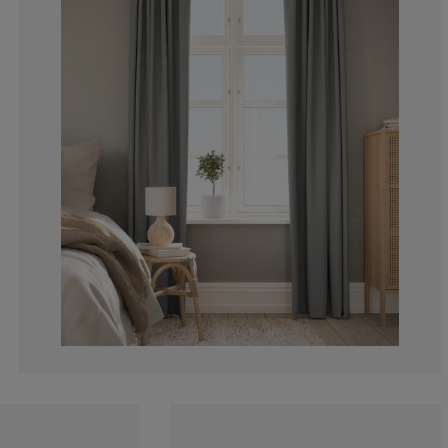
8.77192982456
5.26315789473
17.54385964912