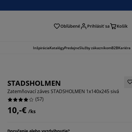
Obľúbené
Prihlásiť sa
Košík
ať
Inšpirácia
Katalógy
Predajne
Služby zákazníkom
B2B
Kariéra
STADSHOLMEN
Zatemňovací záves STADSHOLMEN 1x140x245 sivá
(
57
)
10,-€
/ks
1754%
1402%
Doručenie alebo vyzdvihnutie?