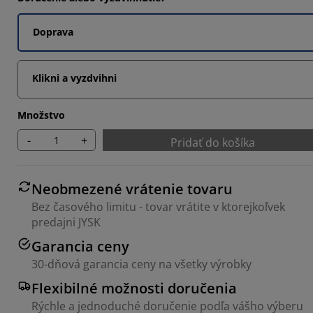
1402%
Doprava
6842%
2805%
Klikni a vyzdvihni
Množstvo
-
+
Pridať do košíka
Neobmezené vrátenie tovaru
Bez časového limitu - tovar vrátite v ktorejkoľvek
predajni JYSK
Garancia ceny
30-dňová garancia ceny na všetky výrobky
Flexibilné možnosti doručenia
Rýchle a jednoduché doručenie podľa vášho výberu