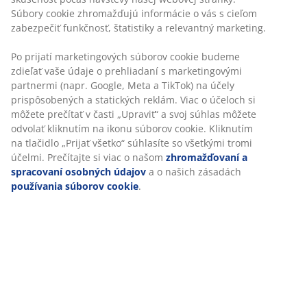
Bez časového limitu - tovar vrátite v ktorejkoľvek
Súbory cookie zhromažďujú informácie o vás s cieľom
predajni JYSK
zabezpečiť funkčnosť, štatistiky a relevantný marketing.
Garancia ceny
30-dňová garancia ceny na všetky výrobky
Po prijatí marketingových súborov cookie budeme
Flexibilné možnosti doručenia
zdieľať vaše údaje o prehliadaní s marketingovými
partnermi (napr. Google, Meta a TikTok) na účely
Rýchle a jednoduché doručenie podľa vášho výberu
prispôsobených a statických reklám. Viac o účeloch si
môžete prečítať v časti „Upraviť“ a svoj súhlas môžete
odvolať kliknutím na ikonu súborov cookie. Kliknutím
na tlačidlo „Prijať všetko“ súhlasíte so všetkými tromi
100 % polyester (50 % recyklovaný). S kanálikom a
účelmi. Prečítajte si viac o našom
zhromažďovaní a
páskou. 1 x Š140 x V300 cm
spracovaní osobných údajov
a o našich zásadách
používania súborov cookie
.
SKU: 5080011
Špecifikácie