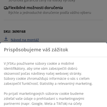
30-dňová garancia ceny na všetky výrobky
Flexibilné možnosti doručenia
Rýchle a jednoduché doručenie podľa vášho výberu
SKU: 3690168
Návod na montáž
Špecifikácie
Hodnotenia
(
18
)
O značke