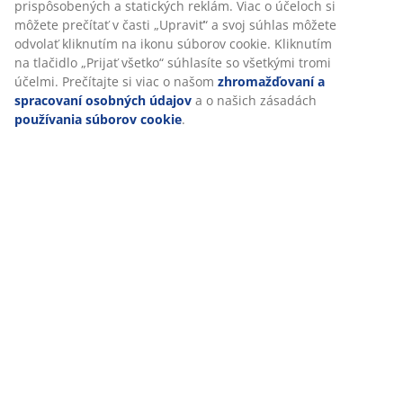
Doprava
Prispôsobujeme váš zážitok
V JYSKu používame súbory cookie a mobilné identifikátory, aby
zabezpečili dobrú skúsenosť počas návštevy našej webovej strá
cookie zhromažďujú informácie o vás s cieľom zabezpečiť funkčn
štatistiky a relevantný marketing.
Po prijatí marketingových súborov cookie budeme zdieľať vaše ú
prehliadaní s marketingovými partnermi (napr. Google, Meta a T
účely prispôsobených a statických reklám. Viac o účeloch si môže
v časti „Upraviť“ a svoj súhlas môžete odvolať kliknutím na ikon