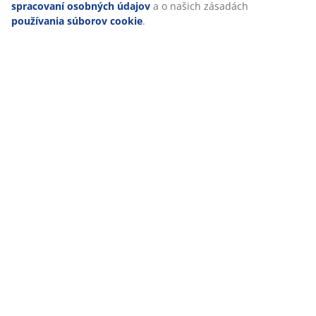
spracovaní osobných údajov
a o našich zásadách
používania súborov cookie
.
47 ROKOV SKVELÝCH PONÚK
Viac než 3600 predajní v 49 krajinách sveta.
ŠKANDINÁVSKE KORENE
Pôsobíme celosvetovo, ale pochádzame zo Škandinávie.
ZÁRUKA NA MATRACE
25 rokov záruka na matrace z kategórie GOLD.