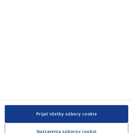
Zákaznícky servis
Zákaznícky servis
JYSK
JYSK
CENTRÁLA
Sledovať JYSK
Prijať všetky súbory cookie
Nastavenia súborov cookie