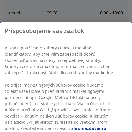
nedeľa
09
.
08
10:00 - 18:00
pondelok
10
.
08
10:00 - 19:00
Prispôsobujeme váš zážitok
utorok
11
.
08
10:00 - 19:00
V JYSKu používame súbory cookie a mobilné
identifikátory, aby sme vám zabezpečili dobrú
skúsenosť počas návštevy našej webovej stránky.
streda
12
.
08
9:00 - 19:00
Súbory cookie zhromažďujú informácie o vás s cieľom
zabezpečiť funkčnosť, štatistiky a relevantný marketing.
štvrtok
13
.
08
9:00 - 19:00
Po prijatí marketingových súborov cookie budeme
zdieľať vaše údaje o prehliadaní s marketingovými
piatok
14
.
08
9:00 - 19:00
partnermi (napr. Google, Meta a TikTok) na účely
prispôsobených a statických reklám. Viac o účeloch si
môžete prečítať v časti „Upraviť“ a svoj súhlas môžete
Contact
odvolať kliknutím na ikonu súborov cookie. Kliknutím
na tlačidlo „Prijať všetko“ súhlasíte so všetkými tromi
SLUŽBY ZÁKAZNÍKOM
účelmi. Prečítajte si viac o našom
zhromažďovaní a