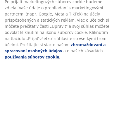
®
Tento matrac má certifikát OEKO-TEX
STANDARD 100.
To znamená, že každá jeho súčasť bola testovaná
®
nezávislými OEKO-TEX
inštitútmi a spĺňa prísne limity
pre škodlivé látky.
®
GREENFIRST
poťah
Poťah matraca je ošetrený biocídnym prípravkom
®
GREENFIRS
, ktorý obsahuje účinnú látku Geraniol.
Ošetrenie Geraniolom má účinky proti roztočom.
Geraniol je klasifikovaný ako látka senzibilizujúca kožu
a treba zabrániť jeho priamemu kontaktu s pokožkou.
Matrac vždy prekryte plachtou.
Poťah možno prať
Vrchný matrac má poťah na zips, ktorý je ľahko
snímateľný a je možné ho prať v pračke pri teplote 60
°C, aby bol stále svieži a čistý. Pranie na 60 °C alebo viac
odstráni nežiaduce roztoče z látky.
®
DREAMZONE
®
DREAMZONE
sa zameriava na zlepšenie vášho spánku