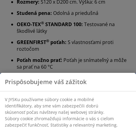
Rozmery:
Š120 x D200 cm. Výška: 6 cm
Studená pena:
Odolná a priedušná
®
OEKO-TEX
STANDARD 100:
Testované na
škodlivé látky
®
GREENFIRST
poťah:
S vlastnosťami proti
roztočom
Poťah možno prať:
Poťah je snímateľný a môže
sa prať na 60 °C
®
DREAMZONE
:
Kvalitné matrace a postele za
rozumnú cenu, exkluzívne dostupné v JYSKu
Studená pena
Vďaka studenej pene je matrac flexibilný a elastický. Má
vysokú hustotu a dlhú životnosť. Jeho otvorená
bunková štruktúra je priedušnejšia ako bežná
polyuretánová pena.
®
OEKO-TEX
STANDARD 100