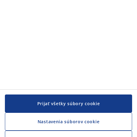
Zákaznícky servis
Zákaznícky servis
JYSK
JYSK
CENTRÁLA
Sledovať JYSK