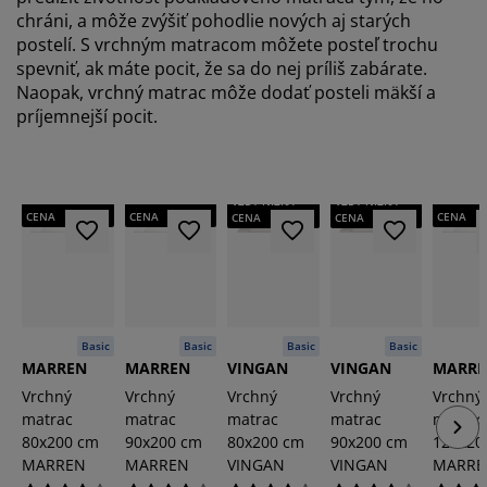
chráni, a môže zvýšiť pohodlie nových aj starých
postelí. S vrchným matracom môžete posteľ trochu
spevniť, ak máte pocit, že sa do nej príliš zabárate.
Naopak, vrchný matrac môže dodať posteli mäkší a
príjemnejší pocit.
VŽDY NÍZKA
VŽDY NÍZKA
VŽDY NÍ
VŽDY NÍZKA
VŽDY NÍZKA
CENA
CENA
CENA
CENA
CENA
Basic
Basic
Basic
Basic
MARREN
MARREN
VINGAN
VINGAN
MARR
Vrchný
Vrchný
Vrchný
Vrchný
Vrchný
matrac
matrac
matrac
matrac
matrac
80x200 cm
90x200 cm
80x200 cm
90x200 cm
120x20
MARREN
MARREN
VINGAN
VINGAN
MARRE