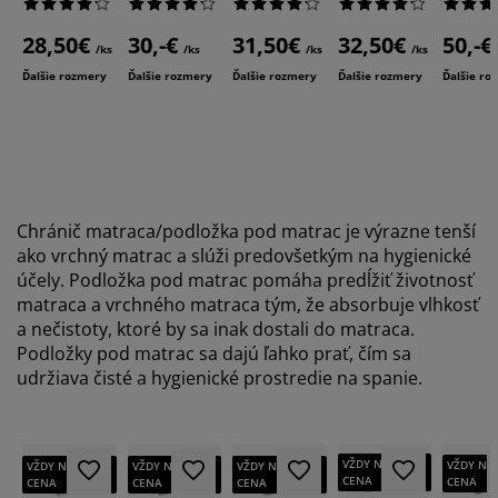
28,50€
30,-€
31,50€
32,50€
50,-€
/ks
/ks
/ks
/ks
Ďalšie rozmery
Ďalšie rozmery
Ďalšie rozmery
Ďalšie rozmery
Ďalšie ro
Chránič matraca/podložka pod matrac je výrazne tenší
ako vrchný matrac a slúži predovšetkým na hygienické
účely. Podložka pod matrac pomáha predĺžiť životnosť
matraca a vrchného matraca tým, že absorbuje vlhkosť
a nečistoty, ktoré by sa inak dostali do matraca.
Podložky pod matrac sa dajú ľahko prať, čím sa
udržiava čisté a hygienické prostredie na spanie.
VŽDY NÍZKA
VŽDY NÍ
VŽDY NÍZKA
VŽDY NÍZKA
VŽDY NÍZKA
CENA
CENA
CENA
CENA
CENA