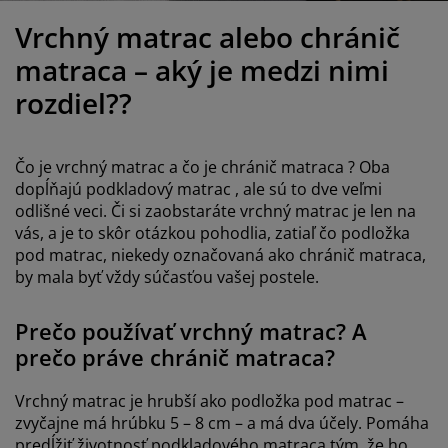
držba nábytku
onkajšie osvetlenie
lachty
osteľové rámy
svetlenie
Vrchný matrac alebo chránič
emping
atníkové skrine
áľandy s úložným priestorom
omácnosť
matraca – aký je medzi nimi
rozdiel??
ábytok do spálne
ošty
etská izba
etské matrace
ranie
Čo je vrchný matrac a čo je chránič matraca ? Oba
dopĺňajú
podkladový matrac
, ale sú to dve veľmi
etské postele
odlišné veci. Či si zaobstaráte vrchný matrac je len na
vás, a je to skôr otázkou pohodlia, zatiaľ čo podložka
pod matrac, niekedy označovaná ako chránič matraca,
by mala byť vždy súčasťou vašej postele.
Prečo používať vrchný matrac? A
prečo práve chránič matraca?
Vrchný matrac je hrubší ako podložka pod matrac –
zvyčajne má hrúbku 5 – 8 cm – a má dva účely. Pomáha
predĺžiť životnosť podkladového matraca tým, že ho