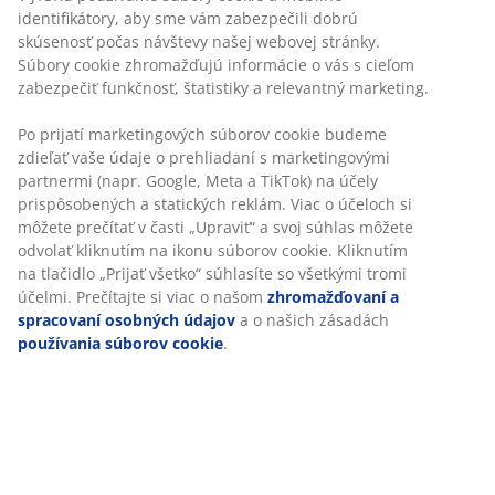
Ak si kladiete otázku „prečo používať vrchný matrac“,
identifikátory, aby sme vám zabezpečili dobrú
zvážte tieto tipy:
skúsenosť počas návštevy našej webovej stránky.
Súbory cookie zhromažďujú informácie o vás s cieľom
Vrchný matrac chráni matrac pod ním a môže
zabezpečiť funkčnosť, štatistiky a relevantný marketing.
pomôcť predĺžiť životnosť vašej postele, čím vám
z dlhodobého hľadiska ušetrí peniaze.
Po prijatí marketingových súborov cookie budeme
zdieľať vaše údaje o prehliadaní s marketingovými
Vrchný matrac dodáva ďalšiu vrstvu pohodlia,
partnermi (napr. Google, Meta a TikTok) na účely
ktorá môže pomôcť zlepšiť kvalitu vášho spánku.
prispôsobených a statických reklám. Viac o účeloch si
môžete prečítať v časti „Upraviť“ a svoj súhlas môžete
Správna opora od správneho vrchného matraca
odvolať kliknutím na ikonu súborov cookie. Kliknutím
vám môže pomôcť, ak trpíte bolesťami chrbta,
na tlačidlo „Prijať všetko“ súhlasíte so všetkými tromi
kĺbov alebo inými bolesťami, ktoré vás v noci
účelmi. Prečítajte si viac o našom
zhromažďovaní a
budia.
spracovaní osobných údajov
a o našich zásadách
používania súborov cookie
.
Vrchný matrac môže vašu posteľ spraviť mäkšou
alebo pevnejšou, v závislosti od vašich predstáv.
Vrchné matrace vyrobené z pamäťovej peny
alebo polyuretánovej peny môžu matrac pod ním
mierne spevniť. Vrchné matrace vyrobené z
latexu alebo gélovej peny môžu matrac pod ním
mierne zmäkčiť.